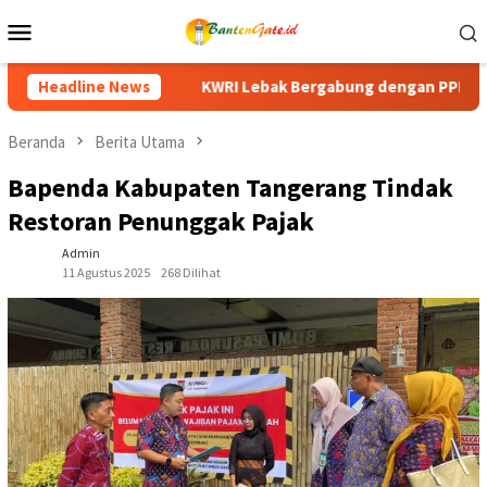
Loncat
Menu
ke
Mobile
konten
gabung dengan PPI Gelar Senam Kebugaran HUT ke-81 RI, Perera
Headline News
Beranda
Berita Utama
Bapenda Kabupaten Tangerang Tindak
Restoran Penunggak Pajak
Admin
11 Agustus 2025
268 Dilihat