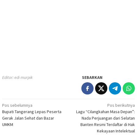
Editor: edi murpik
SEBARKAN
Navigasi
Pos sebelumnya
Pos berikutnya
Bupati Tangerang Lepas Peserta
Lagu “Cilangkahan Masa Depan”:
pos
Gerak Jalan Sehat dan Bazar
Nada Perjuangan dari Selatan
UMKM
Banten Resmi Terdaftar di Hak
Kekayaan Intelektual