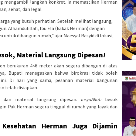
ung mengambil langkah konkret. Ia memastikan Herman
n, sehat, dan legal.
warga yang butuh perhatian. Setelah melihat langsung,
gun. Alhamdulillah, Ibu Ela (kakak Herman) dengan
 untuk dibangun rumah,” ujar Maesyal Rasyid di lokasi,
sok, Material Langsung Dipesan!
nen berukuran
4
×
6
meter akan segera dibangun di atas
nya, Bupati menegaskan bahwa birokrasi tidak boleh
ni. Di hari yang sama, pesanan material bangunan
n telah disiapkan.
ri dan material langsung dipesan.
InsyaAllah
besok
gin Pak Herman segera tinggal di rumah yang layak dan
 Kesehatan Herman Juga Dijamin