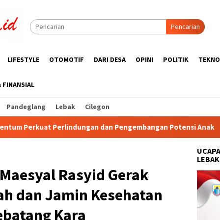
Pencarian
LIFESTYLE
OTOMOTIF
DARI DESA
OPINI
POLITIK
TEKNO
& FINANSIAL
Pandeglang
Lebak
Cilegon
ngan dan Pengembangan Potensi Anak
Wabup Tangerang D
UCAPA
LEBAK
 Maesyal Rasyid Gerak
h dan Jamin Kesehatan
ebatang Kara