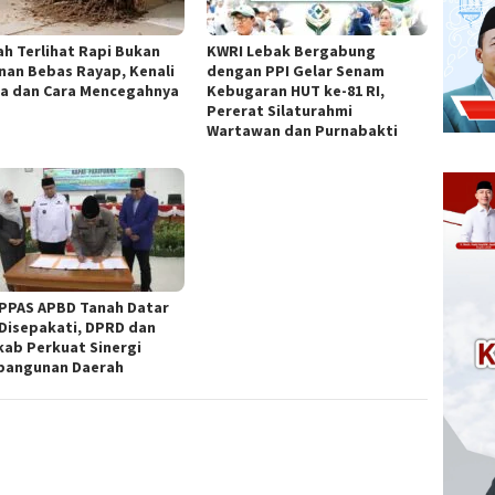
h Terlihat Rapi Bukan
KWRI Lebak Bergabung
nan Bebas Rayap, Kenali
dengan PPI Gelar Senam
a dan Cara Mencegahnya
Kebugaran HUT ke-81 RI,
Pererat Silaturahmi
Wartawan dan Purnabakti
PPAS APBD Tanah Datar
 Disepakati, DPRD dan
ab Perkuat Sinergi
angunan Daerah