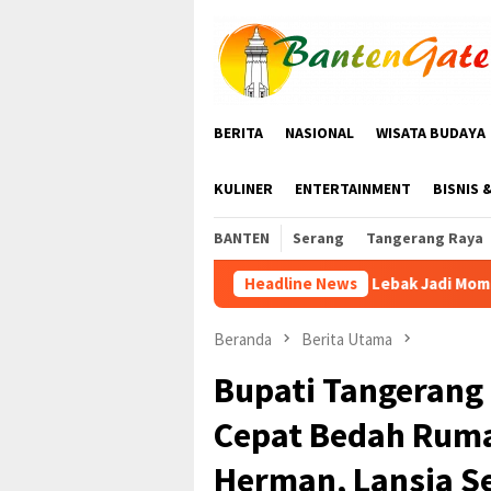
Loncat
tutup
ke
konten
BERITA
NASIONAL
WISATA BUDAYA
KULINER
ENTERTAINMENT
BISNIS 
BANTEN
Serang
Tangerang Raya
HAN ke-42 di Lebak Jadi Momentum Perkuat Perlindu
Headline News
Beranda
Berita Utama
Bupati Tangerang
Cepat Bedah Ruma
Herman, Lansia S