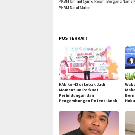
PKBM Ummul Qurro Resmi Berganti Nama 
pos
PKBM Darul Mutiin
POS TERKAIT
HAN ke-42 di Lebak Jadi
Wabu
Momentum Perkuat
Maha
Perlindungan dan
Beri
Pengembangan Potensi Anak
Huku