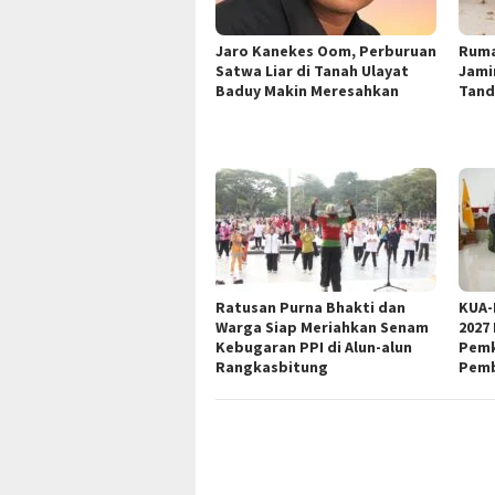
Jaro Kanekes Oom, Perburuan
Ruma
Satwa Liar di Tanah Ulayat
Jami
Baduy Makin Meresahkan
Tand
Ratusan Purna Bhakti dan
KUA-
Warga Siap Meriahkan Senam
2027
Kebugaran PPI di Alun-alun
Pemk
Rangkasbitung
Pemb