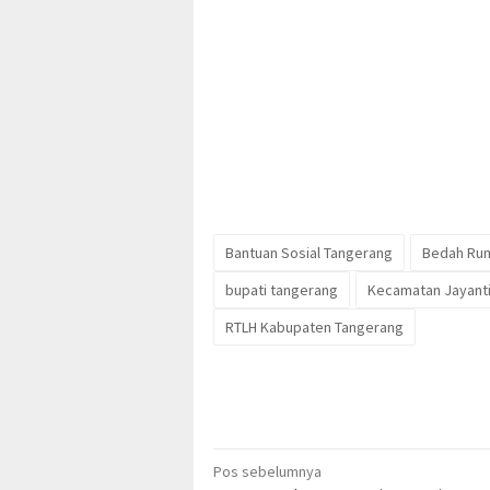
Bantuan Sosial Tangerang
Bedah Ru
bupati tangerang
Kecamatan Jayant
RTLH Kabupaten Tangerang
Navigasi
Pos sebelumnya