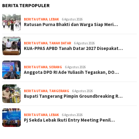
BERITA TERPOPULER
BERITA UTAMA
,
LEBAK
6 Agustus 2026
Ratusan Purna Bhakti dan Warga Siap Meri…
BERITA UTAMA
,
TANAH DATAR
6 Agustus 2026
KUA-PPAS APBD Tanah Datar 2027 Disepakat…
BERITA UTAMA
,
SERANG
6 Agustus 2026
Anggota DPD RI Ade Yuliasih Tegaskan, DO…
BERITA UTAMA
,
TANGERANG
6 Agustus 2026
Bupati Tangerang Pimpin Groundbreaking R…
BERITA UTAMA
,
LEBAK
6 Agustus 2026
Pj Sekda Lebak Ikuti Entry Meeting Penil…