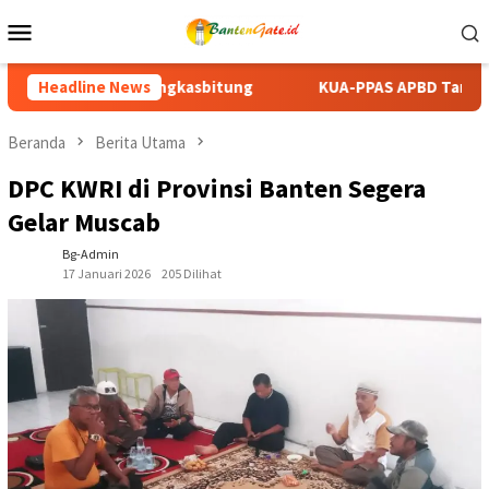
Loncat
Menu
ke
Mobile
konten
KUA-PPAS APBD Tanah Datar 2027 Disepakati, DPRD dan Pemka
Headline News
Beranda
Berita Utama
DPC KWRI di Provinsi Banten Segera
Gelar Muscab
Bg-Admin
17 Januari 2026
205 Dilihat