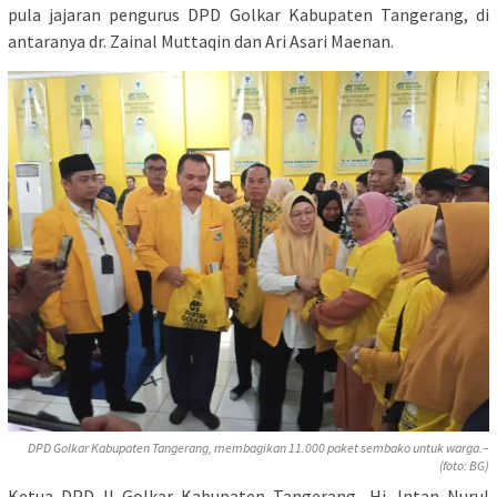
pula jajaran pengurus DPD Golkar Kabupaten Tangerang, di
antaranya dr. Zainal Muttaqin dan Ari Asari Maenan.
DPD Golkar Kabupaten Tangerang, membagikan 11.000 paket sembako untuk warga.–
(foto: BG)
Ketua DPD II Golkar Kabupaten Tangerang, Hj. Intan Nurul