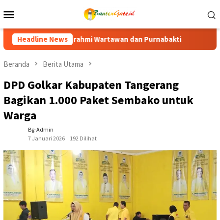
Loncat
Menu
ke
Mobile
konten
 Purnabakti
Headline News
Ratusan Purna Bhakti dan Warga Siap Meriah
Beranda
Berita Utama
DPD Golkar Kabupaten Tangerang
Bagikan 1.000 Paket Sembako untuk
Warga
Bg-Admin
7 Januari 2026
192 Dilihat