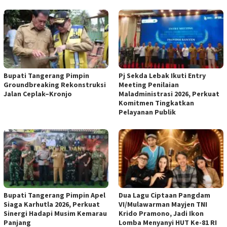
Bupati Tangerang Pimpin
Pj Sekda Lebak Ikuti Entry
Groundbreaking Rekonstruksi
Meeting Penilaian
Jalan Ceplak–Kronjo
Maladministrasi 2026, Perkuat
Komitmen Tingkatkan
Pelayanan Publik
Bupati Tangerang Pimpin Apel
Dua Lagu Ciptaan Pangdam
Siaga Karhutla 2026, Perkuat
VI/Mulawarman Mayjen TNI
Sinergi Hadapi Musim Kemarau
Krido Pramono, Jadi Ikon
Panjang
Lomba Menyanyi HUT Ke-81 RI