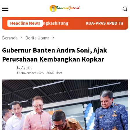
Loncat
Menu
ke
Mobile
konten
KUA-PPAS APBD Tanah Datar 2027 Disepakati, DPRD dan Pem
Headline News
Beranda
Berita Utama
Gubernur Banten Andra Soni, Ajak
Perusahaan Kembangkan Kopkar
Bg-Admin
17 November 2025
266 Dilihat