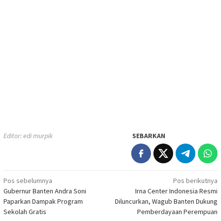
Editor: edi murpik
SEBARKAN
Navigasi
Pos sebelumnya
Pos berikutnya
Gubernur Banten Andra Soni
Irna Center Indonesia Resmi
pos
Paparkan Dampak Program
Diluncurkan, Wagub Banten Dukung
Sekolah Gratis
Pemberdayaan Perempuan