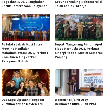
Tegaskan, DOB Cilangkahan
Groundbreaking Rekonstruksi
untuk Pemerataan Pelayanan
Jalan Ceplak–Kronjo
Pj Sekda Lebak Ikuti Entry
Bupati Tangerang Pimpin Apel
Meeting Penilaian
Siaga Karhutla 2026, Perkuat
Maladministrasi 2026, Perkuat
Sinergi Hadapi Musim Kemarau
Komitmen Tingkatkan
Panjang
Pelayanan Publik
Dua Lagu Ciptaan Pangdam
Wamen ATR/BPN Ossy
VI/Mulawarman Mayjen TNI
Dermawan Buka Ujian PPAT