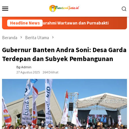
Loncat
Menu
ke
Mobile
konten
dan Purnabakti
Headline News
Ratusan Purna Bhakti dan Warga Siap Mer
Beranda
Berita Utama
Gubernur Banten Andra Soni: Desa Garda
Terdepan dan Subyek Pembangunan
Bg-Admin
27 Agustus 2025
264 Dilihat