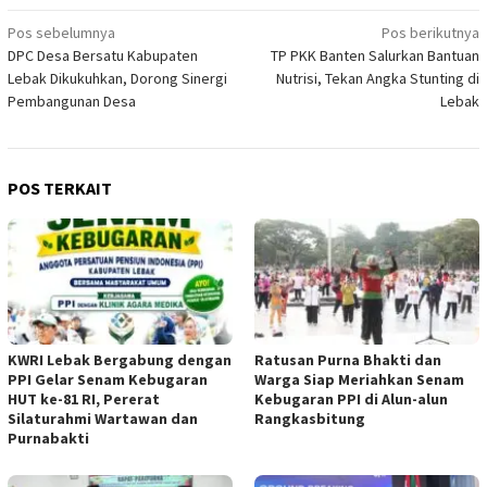
Navigasi
Pos sebelumnya
Pos berikutnya
DPC Desa Bersatu Kabupaten
TP PKK Banten Salurkan Bantuan
pos
Lebak Dikukuhkan, Dorong Sinergi
Nutrisi, Tekan Angka Stunting di
Pembangunan Desa
Lebak
POS TERKAIT
KWRI Lebak Bergabung dengan
Ratusan Purna Bhakti dan
PPI Gelar Senam Kebugaran
Warga Siap Meriahkan Senam
HUT ke-81 RI, Pererat
Kebugaran PPI di Alun-alun
Silaturahmi Wartawan dan
Rangkasbitung
Purnabakti