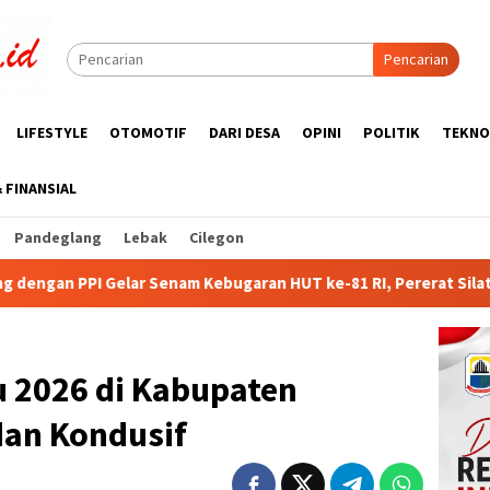
Pencarian
LIFESTYLE
OTOMOTIF
DARI DESA
OPINI
POLITIK
TEKNO
& FINANSIAL
Pandeglang
Lebak
Cilegon
m Kebugaran HUT ke-81 RI, Pererat Silaturahmi Wartawan dan Pu
 2026 di Kabupaten
an Kondusif