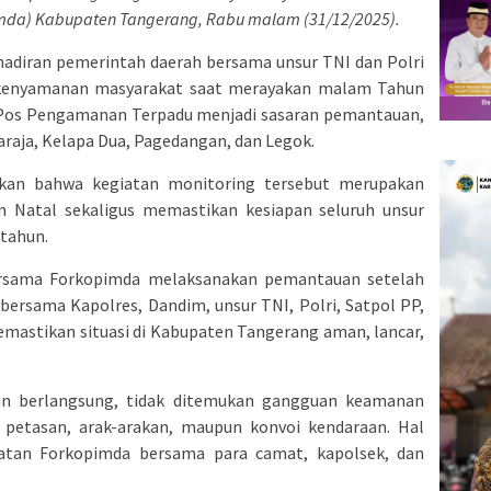
imda) Kabupaten Tangerang, Rabu malam (31/12/2025).
ehadiran pemerintah daerah bersama unsur TNI dan Polri
kenyamanan masyarakat saat merayakan malam Tahun
n Pos Pengamanan Terpadu menjadi sasaran pemantauan,
araja, Kelapa Dua, Pagedangan, dan Legok.
kan bahwa kegiatan monitoring tersebut merupakan
n Natal sekaligus memastikan kesiapan seluruh unsur
tahun.
ersama Forkopimda melaksanakan pemantauan setelah
ersama Kapolres, Dandim, unsur TNI, Polri, Satpol PP,
emastikan situasi di Kabupaten Tangerang aman, lancar,
an berlangsung, tidak ditemukan gangguan keamanan
 petasan, arak-arakan, maupun konvoi kendaraan. Hal
atan Forkopimda bersama para camat, kapolsek, dan