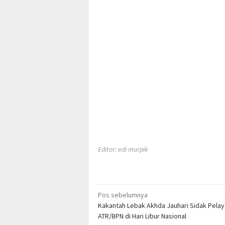
Editor: edi murpik
Navigasi
Pos sebelumnya
Kakantah Lebak Akhda Jauhari Sidak Pela
pos
ATR/BPN di Hari Libur Nasional