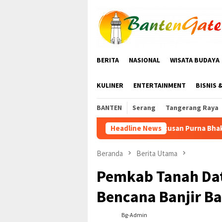
Loncat
ke
konten
BERITA
NASIONAL
WISATA BUDAYA
KULINER
ENTERTAINMENT
BISNIS 
BANTEN
Serang
Tangerang Raya
Ratusan Purna Bhakti dan Warga Siap Meriahkan Senam
Headline News
Beranda
Berita Utama
Pemkab Tanah Dat
Bencana Banjir B
Bg-Admin