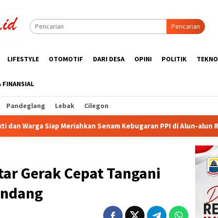
Pencarian
LIFESTYLE
OTOMOTIF
DARI DESA
OPINI
POLITIK
TEKNO
& FINANSIAL
Pandeglang
Lebak
Cilegon
 Kebugaran PPI di Alun-alun Rangkasbitung
KUA-PPAS AP
ar Gerak Cepat Tangani
andang