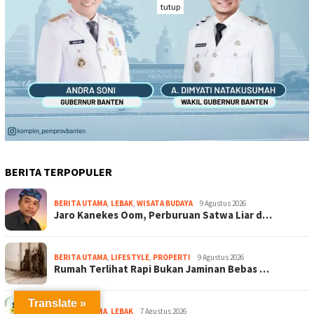
tutup
BERITA TERPOPULER
BERITA UTAMA
,
LEBAK
,
WISATA BUDAYA
9 Agustus 2026
Jaro Kanekes Oom, Perburuan Satwa Liar d…
BERITA UTAMA
,
LIFESTYLE
,
PROPERTI
9 Agustus 2026
Rumah Terlihat Rapi Bukan Jaminan Bebas …
Translate »
BERITA UTAMA
,
LEBAK
7 Agustus 2026