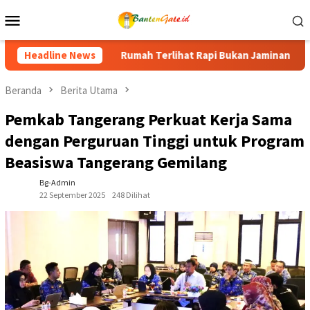
Loncat
Menu
ke
Mobile
konten
Rapi Bukan Jaminan Bebas Rayap, Kenali Tanda dan Cara Menceg
Headline News
Beranda
Berita Utama
Pemkab Tangerang Perkuat Kerja Sama
dengan Perguruan Tinggi untuk Program
Beasiswa Tangerang Gemilang
Bg-Admin
22 September 2025
248 Dilihat