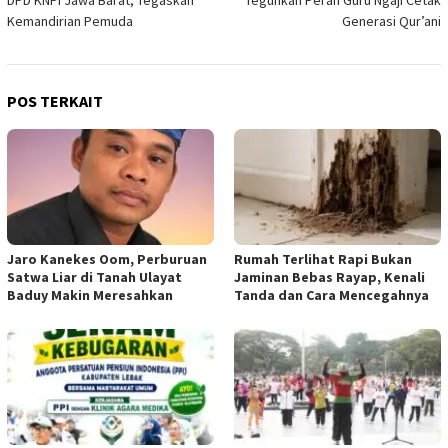
DPD KNPI Jawa Barat, Tegaskan
Teguhkan Peran Guru Ngaji Cetak
Kemandirian Pemuda
Generasi Qur’ani
POS TERKAIT
Jaro Kanekes Oom, Perburuan
Rumah Terlihat Rapi Bukan
Satwa Liar di Tanah Ulayat
Jaminan Bebas Rayap, Kenali
Baduy Makin Meresahkan
Tanda dan Cara Mencegahnya