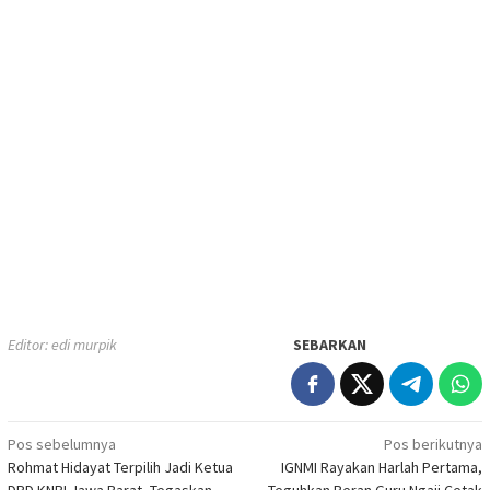
Editor: edi murpik
SEBARKAN
Navigasi
Pos sebelumnya
Pos berikutnya
Rohmat Hidayat Terpilih Jadi Ketua
IGNMI Rayakan Harlah Pertama,
pos