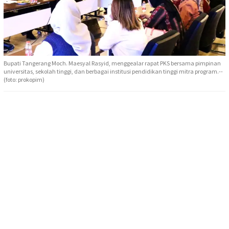
Bupati Tangerang Moch. Maesyal Rasyid, menggealar rapat PKS bersama pimpinan
universitas, sekolah tinggi, dan berbagai institusi pendidikan tinggi mitra program.--
(foto: prokopim)