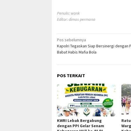
Penulis: wonk
Editor: dimas permana
Navigasi
Pos sebelumnya
Kapolri Tegaskan Siap Bersinergi dengan 
pos
Babat Habis Mafia Bola
POS TERKAIT
KWRI Lebak Bergabung
Ratu
dengan PPI Gelar Senam
Warg
Kebugaran HUT ke-81 RI,
Kebu