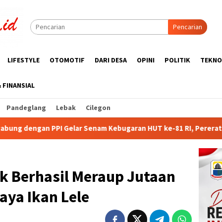
Pencarian
LIFESTYLE
OTOMOTIF
DARI DESA
OPINI
POLITIK
TEKNO
& FINANSIAL
Pandeglang
Lebak
Cilegon
Kebugaran HUT ke-81 RI, Pererat Silaturahmi Wartawan dan Pur
k Berhasil Meraup Jutaan
aya Ikan Lele