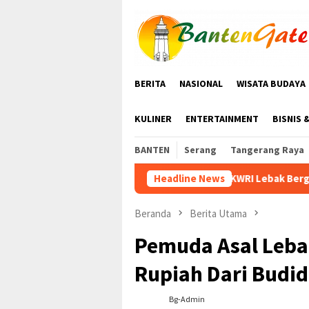
Loncat
ke
konten
BERITA
NASIONAL
WISATA BUDAYA
KULINER
ENTERTAINMENT
BISNIS 
BANTEN
Serang
Tangerang Raya
KWRI Lebak Bergabung dengan PPI Gelar Senam 
Headline News
Beranda
Berita Utama
Pemuda Asal Leba
Rupiah Dari Budid
Bg-Admin