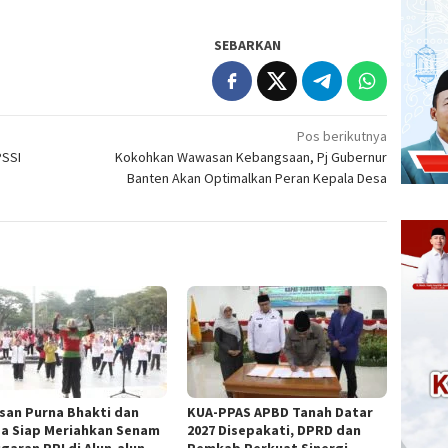
SEBARKAN
Pos berikutnya
PSSI
Kokohkan Wawasan Kebangsaan, Pj Gubernur
Banten Akan Optimalkan Peran Kepala Desa
san Purna Bhakti dan
KUA-PPAS APBD Tanah Datar
a Siap Meriahkan Senam
2027 Disepakati, DPRD dan
garan PPI di Alun-alun
Pemkab Perkuat Sinergi