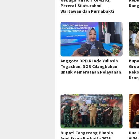
Pererat Silaturahmi
Rang
Wartawan dan Purnabakti
Anggota DPD RI Ade Yuliasih
Bupa
Tegaskan, DOB Cilangkahan
Grou
untuk Pemerataan Pelayanan
Reko
Kron
Bupati Tangerang Pimpin
Dua 
Apel Siaga Karhutla 2026,
VI/M