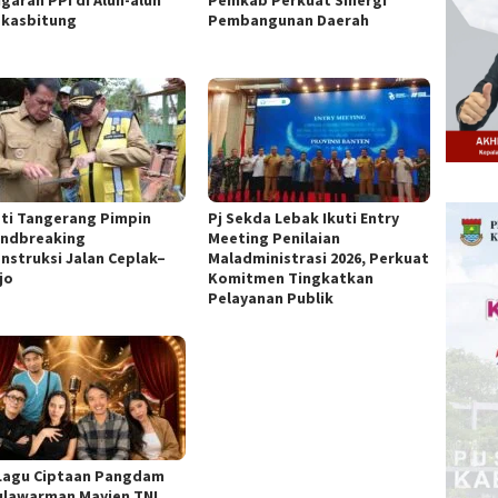
kasbitung
Pembangunan Daerah
ti Tangerang Pimpin
Pj Sekda Lebak Ikuti Entry
ndbreaking
Meeting Penilaian
nstruksi Jalan Ceplak–
Maladministrasi 2026, Perkuat
jo
Komitmen Tingkatkan
Pelayanan Publik
Lagu Ciptaan Pangdam
ulawarman Mayjen TNI