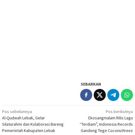
SEBARKAN
Navigasi
Pos sebelumnya
Pos berikutnya
Al-Qudwah Lebak, Gelar
Ekosangmalam Rilis Lagu
pos
Silaturahmi dan Kolaborasi Bareng
“Terdiam”, Indonesia Records
Pemerintah Kabupaten Lebak
Gandeng Tege Coconuttreez