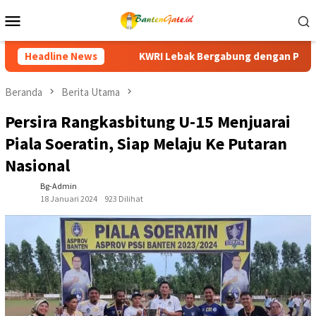
Loncat
Menu
ke
Mobile
konten
ergabung dengan PPI Gelar Senam Kebugaran HUT ke-81 RI, Pere
Headline News
Beranda
Berita Utama
Persira Rangkasbitung U-15 Menjuarai
Piala Soeratin, Siap Melaju Ke Putaran
Nasional
Bg-Admin
18 Januari 2024
923 Dilihat