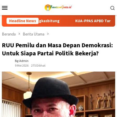
Loncat
Menu
ke
Mobile
konten
KUA-PPAS APBD Tanah Datar 2027 Disepakati, DPRD dan Pemk
Headline News
Beranda
Berita Utama
RUU Pemilu dan Masa Depan Demokrasi:
Untuk Siapa Partai Politik Bekerja?
Bg-Admin
9 Mei 2026
275 Dilihat