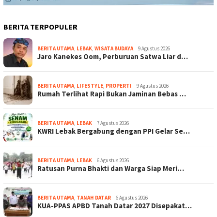
BERITA TERPOPULER
BERITA UTAMA
,
LEBAK
,
WISATA BUDAYA
9 Agustus 2026
Jaro Kanekes Oom, Perburuan Satwa Liar d…
BERITA UTAMA
,
LIFESTYLE
,
PROPERTI
9 Agustus 2026
Rumah Terlihat Rapi Bukan Jaminan Bebas …
BERITA UTAMA
,
LEBAK
7 Agustus 2026
KWRI Lebak Bergabung dengan PPI Gelar Se…
BERITA UTAMA
,
LEBAK
6 Agustus 2026
Ratusan Purna Bhakti dan Warga Siap Meri…
BERITA UTAMA
,
TANAH DATAR
6 Agustus 2026
KUA-PPAS APBD Tanah Datar 2027 Disepakat…