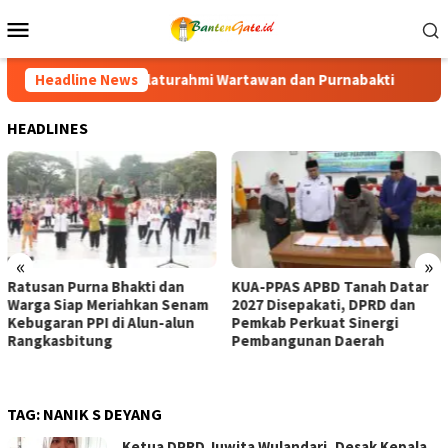
Loncat
Menu
ke
Mobile
konten
rtawan dan Purnabakti
Headline News
Ratusan Purna Bhakti dan Warga S
HEADLINES
«
»
akti dan
KUA-PPAS APBD Tanah Datar
Anggota DPD RI A
ahkan Senam
2027 Disepakati, DPRD dan
Tegaskan, DOB C
Alun-alun
Pemkab Perkuat Sinergi
untuk Pemerataa
Pembangunan Daerah
TAG:
NANIK S DEYANG
Ketua DPRD Juwita Wulandari, Desak Kepala