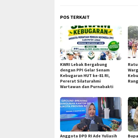
POS TERKAIT
KWRI Lebak Bergabung
Ratu
dengan PPI Gelar Senam
Warg
Kebugaran HUT ke-81 RI,
Kebu
Pererat Silaturahmi
Rang
Wartawan dan Purnabakti
Anggota DPD RI Ade Yuliasih
Bupa