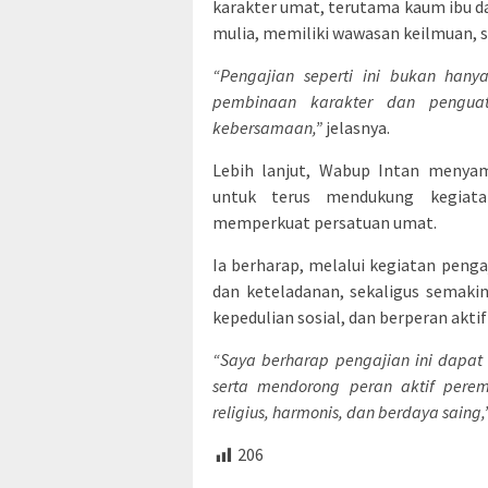
karakter umat, terutama kaum ibu d
mulia, memiliki wawasan keilmuan, s
“Pengajian seperti ini bukan hany
pembinaan karakter dan penguat
kebersamaan,”
jelasnya.
Lebih lanjut, Wabup Intan meny
untuk terus mendukung kegia
memperkuat persatuan umat.
Ia berharap, melalui kegiatan peng
dan keteladanan, sekaligus semaki
kepedulian sosial, dan berperan akt
“Saya berharap pengajian ini dapa
serta mendorong peran aktif per
religius, harmonis, dan berdaya saing,
206