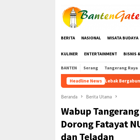
Loncat
ke
konten
BERITA
NASIONAL
WISATA BUDAYA
KULINER
ENTERTAINMENT
BISNIS 
BANTEN
Serang
Tangerang Raya
KWRI Lebak Bergabung dengan PPI Gelar Senam Ke
Headline News
Beranda
Berita Utama
Wabup Tangerang 
Dorong Fatayat N
dan Teladan