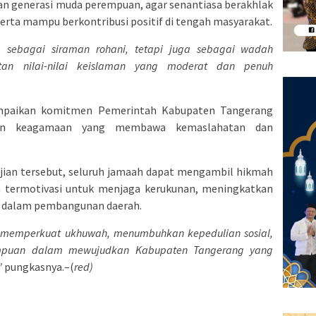
an generasi muda perempuan, agar senantiasa berakhlak
erta mampu berkontribusi positif di tengah masyarakat.
a sebagai siraman rohani, tetapi juga sebagai wadah
an nilai-nilai keislaman yang moderat dan penuh
ampaikan komitmen Pemerintah Kabupaten Tangerang
tan keagamaan yang membawa kemaslahatan dan
ajian tersebut, seluruh jamaah dapat mengambil hikmah
n termotivasi untuk menjaga kerukunan, meningkatkan
if dalam pembangunan daerah.
t memperkuat ukhuwah, menumbuhkan kepedulian sosial,
empuan dalam mewujudkan Kabupaten Tangerang yang
”
pungkasnya.–(
red)