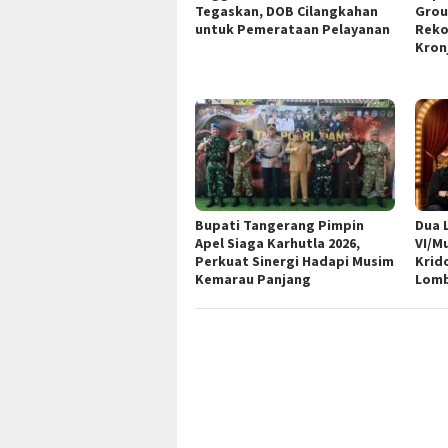
Tegaskan, DOB Cilangkahan
Grou
untuk Pemerataan Pelayanan
Reko
Kron
Bupati Tangerang Pimpin
Dua 
Apel Siaga Karhutla 2026,
VI/M
Perkuat Sinergi Hadapi Musim
Krid
Kemarau Panjang
Lomb