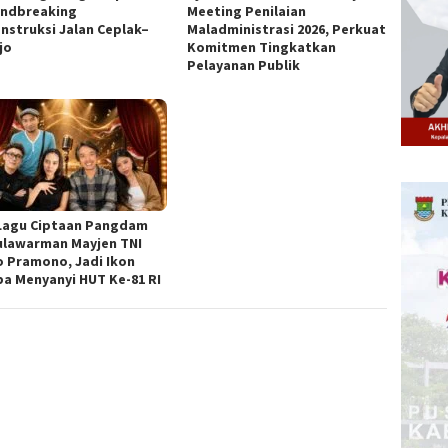
ndbreaking
Meeting Penilaian
nstruksi Jalan Ceplak–
Maladministrasi 2026, Perkuat
jo
Komitmen Tingkatkan
Pelayanan Publik
Lagu Ciptaan Pangdam
ulawarman Mayjen TNI
o Pramono, Jadi Ikon
a Menyanyi HUT Ke-81 RI