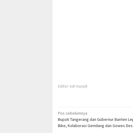
Editor: edi murpik
Navigasi
Pos sebelumnya
Bupati Tangerang dan Gubernur Banten Le
pos
Bike, Kolaborasi Gemilang dan Gowes Des