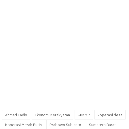
Ahmad Fadly
Ekonomi Kerakyatan
KDKMP
koperasi desa
Koperasi Merah Putih
Prabowo Subianto
Sumatera Barat