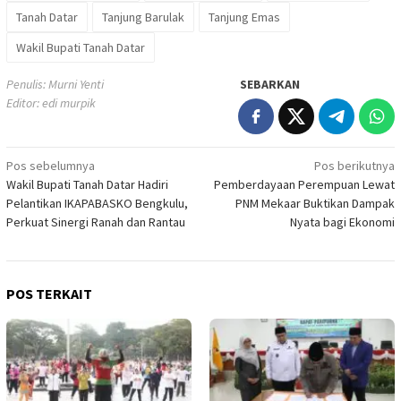
Tanah Datar
Tanjung Barulak
Tanjung Emas
Wakil Bupati Tanah Datar
Penulis: Murni Yenti
SEBARKAN
Editor: edi murpik
Navigasi
Pos sebelumnya
Pos berikutnya
Wakil Bupati Tanah Datar Hadiri
Pemberdayaan Perempuan Lewat
pos
Pelantikan IKAPABASKO Bengkulu,
PNM Mekaar Buktikan Dampak
Perkuat Sinergi Ranah dan Rantau
Nyata bagi Ekonomi
POS TERKAIT