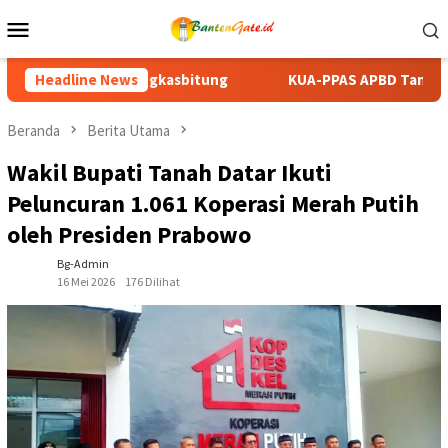
Loncat
Menu
ke
Mobile
konten
KUA-PPAS APBD Tanah Datar 2027 Disepakati, DPRD dan Pemkab
Headline News
Beranda
Berita Utama
Wakil Bupati Tanah Datar Ikuti
Peluncuran 1.061 Koperasi Merah Putih
oleh Presiden Prabowo
Bg-Admin
16 Mei 2026
176 Dilihat