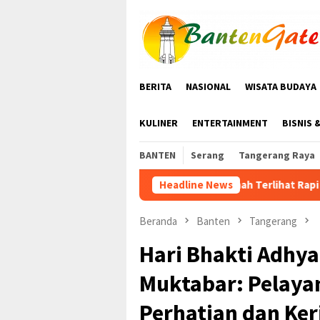
Loncat
tutup
ke
konten
BERITA
NASIONAL
WISATA BUDAYA
KULINER
ENTERTAINMENT
BISNIS 
BANTEN
Serang
Tangerang Raya
Rumah Terlihat Rapi Bukan Jaminan Bebas Rayap
Headline News
Beranda
Banten
Tangerang
Hari Bhakti Adhya
Muktabar: Pelaya
Perhatian dan Ke