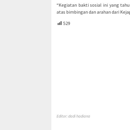
“Kegiatan bakti sosial ini yang ta
atas bimbingan dan arahan dari Keja
529
Editor: dadi hadiana