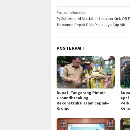
Navigasi
Pos sebelumnya
Pj Gubernur Al Muktabar Lakukan Kick Off F
pos
Turnamen Sepak Bola Paku Jaya Cup VIII
POS TERKAIT
Bupati Tangerang Pimpin
Bupa
Groundbreaking
Apel
Rekonstruksi Jalan Ceplak–
Perk
Kronjo
Kema