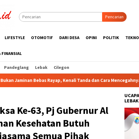
Pencarian
LIFESTYLE
OTOMOTIF
DARI DESA
OPINI
POLITIK
TEKNO
& FINANSIAL
Pandeglang
Lebak
Cilegon
, Kenali Tanda dan Cara Mencegahnya
KWRI Lebak Bergab
UCAPA
LEBAK
ksa Ke-63, Pj Gubernur Al
nan Kesehatan Butuh
rjasama Semua Pihak