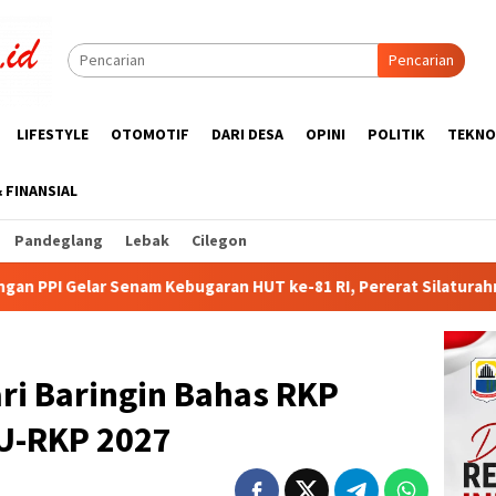
Pencarian
LIFESTYLE
OTOMOTIF
DARI DESA
OPINI
POLITIK
TEKNO
& FINANSIAL
Pandeglang
Lebak
Cilegon
an HUT ke-81 RI, Pererat Silaturahmi Wartawan dan Purnabakti
i Baringin Bahas RKP
U-RKP 2027