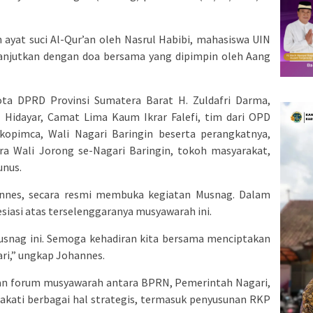
ayat suci Al-Qur’an oleh Nasrul Habibi, mahasiswa UIN
anjutkan dengan doa bersama yang dipimpin oleh Aang
ota DPRD Provinsi Sumatera Barat H. Zuldafri Darma,
 Hidayar, Camat Lima Kaum Ikrar Falefi, tim dari OPD
kopimca, Wali Nagari Baringin beserta perangkatnya,
a Wali Jorong se-Nagari Baringin, tokoh masyarakat,
unus.
nnes, secara resmi membuka kegiatan Musnag. Dalam
iasi atas terselenggaranya musyawarah ini.
Musnag ini. Semoga kehadiran kita bersama menciptakan
ri,” ungkap Johannes.
 forum musyawarah antara BPRN, Pemerintah Nagari,
akati berbagai hal strategis, termasuk penyusunan RKP