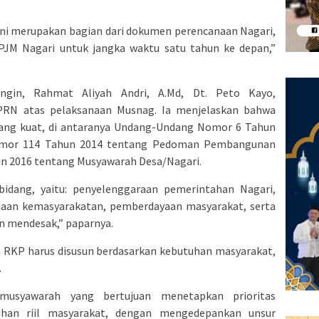
ini merupakan bagian dari dokumen perencanaan Nagari,
PJM Nagari untuk jangka waktu satu tahun ke depan,”
ingin, Rahmat Aliyah Andri, A.Md, Dt. Peto Kayo,
PRN atas pelaksanaan Musnag. Ia menjelaskan bahwa
ang kuat, di antaranya Undang-Undang Nomor 6 Tahun
omor 114 Tahun 2014 tentang Pedoman Pembangunan
n 2016 tentang Musyawarah Desa/Nagari.
idang, yaitu: penyelenggaraan pemerintahan Nagari,
an kemasyarakatan, pemberdayaan masyarakat, serta
n mendesak,” paparnya.
 RKP harus disusun berdasarkan kebutuhan masyarakat,
.
musyawarah yang bertujuan menetapkan prioritas
han riil masyarakat, dengan mengedepankan unsur