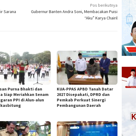
Pos berikutnya
ir Sarana
Gubernur Banten Andra Soni, Membacakan Puisi
“Aku” Karya Chairil
san Purna Bhakti dan
KUA-PPAS APBD Tanah Datar
a Siap Meriahkan Senam
2027 Disepakati, DPRD dan
garan PPI di Alun-alun
Pemkab Perkuat Sinergi
kasbitung
Pembangunan Daerah