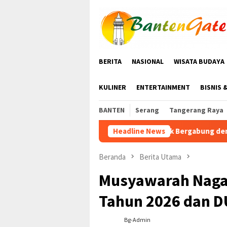
Loncat
ke
konten
BERITA
NASIONAL
WISATA BUDAYA
KULINER
ENTERTAINMENT
BISNIS 
BANTEN
Serang
Tangerang Raya
KWRI Lebak Bergabung dengan PPI Gelar Senam Kebugar
Headline News
Beranda
Berita Utama
Musyawarah Nagar
Tahun 2026 dan D
Bg-Admin