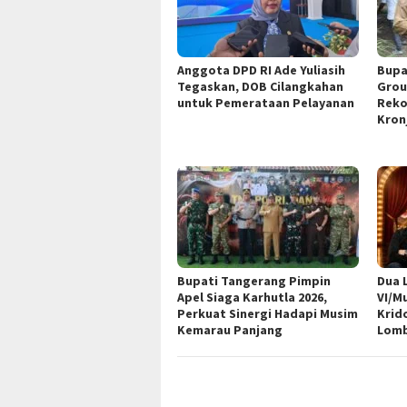
Anggota DPD RI Ade Yuliasih
Bupa
Tegaskan, DOB Cilangkahan
Grou
untuk Pemerataan Pelayanan
Reko
Kron
Bupati Tangerang Pimpin
Dua 
Apel Siaga Karhutla 2026,
VI/M
Perkuat Sinergi Hadapi Musim
Krid
Kemarau Panjang
Lomb