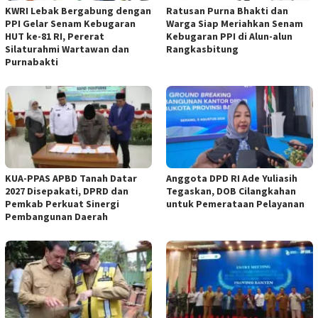
KWRI Lebak Bergabung dengan
Ratusan Purna Bhakti dan
PPI Gelar Senam Kebugaran
Warga Siap Meriahkan Senam
HUT ke-81 RI, Pererat
Kebugaran PPI di Alun-alun
Silaturahmi Wartawan dan
Rangkasbitung
Purnabakti
KUA-PPAS APBD Tanah Datar
Anggota DPD RI Ade Yuliasih
2027 Disepakati, DPRD dan
Tegaskan, DOB Cilangkahan
Pemkab Perkuat Sinergi
untuk Pemerataan Pelayanan
Pembangunan Daerah