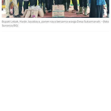
Bupati Lebak, Hasbi Jayabaya, panen raya bersama warga Desa Sukamanah.--(foto:
Sunarya/BG(