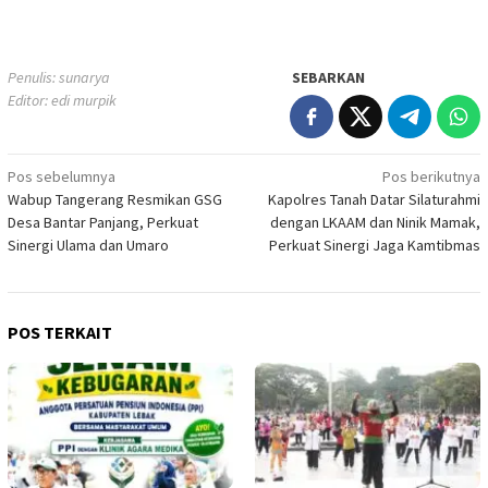
Penulis: sunarya
SEBARKAN
Editor: edi murpik
Navigasi
Pos sebelumnya
Pos berikutnya
Wabup Tangerang Resmikan GSG
Kapolres Tanah Datar Silaturahmi
pos
Desa Bantar Panjang, Perkuat
dengan LKAAM dan Ninik Mamak,
Sinergi Ulama dan Umaro
Perkuat Sinergi Jaga Kamtibmas
POS TERKAIT