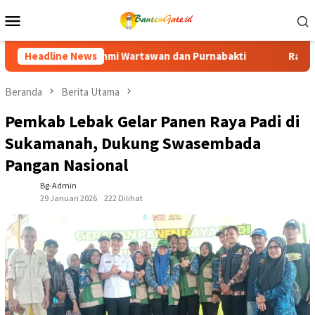
Loncat
Menu
ke
Mobile
konten
 Purnabakti
Headline News
Ratusan Purna Bhakti dan Warga Siap Meriah
Beranda
Berita Utama
Pemkab Lebak Gelar Panen Raya Padi di
Sukamanah, Dukung Swasembada
Pangan Nasional
Bg-Admin
29 Januari 2026
222 Dilihat