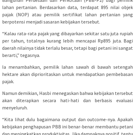
Bangunan Perdesaan dan Perkotaan (PBB-P2) bagi pemilik
lahan pertanian. Berdasarkan data, terdapat 895 nilai objek
pajak (NOP) atau pemilik sertifikat lahan pertanian yang
berpotensi menjadi sasaran kebijakan tersebut.
“Kalau rata-rata pajak yang dibayarkan sekitar satu juta rupiah
per tahun, totalnya kurang lebih mencapai Rp895 juta. Bagi
daerah nilainya tidak terlalu besar, tetapi bagi petani ini sangat
berarti,” tegasnya.
Ia menambahkan, pemilik lahan sawah di bawah setengah
hektare akan diprioritaskan untuk mendapatkan pembebasan
pajak.
Namun demikian, Hasbi menegaskan bahwa kebijakan tersebut
akan diterapkan secara hati-hati dan berbasis evaluasi
menyeluruh.
“Kita lihat dulu bagaimana output dan outcome-nya. Apakah
kebijakan penghapusan PBB ini benar-benar membantu petani
dan meningkatkan produktivitas. Jika dampaknya positif, tentu