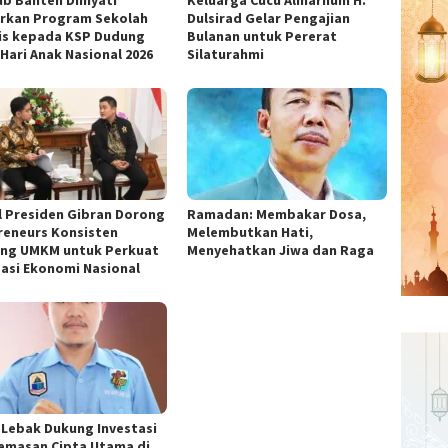
b Banten Dimyati
Keluarga Cucu Almarhum H.
rkan Program Sekolah
Dulsirad Gelar Pengajian
is kepada KSP Dudung
Bulanan untuk Pererat
 Hari Anak Nasional 2026
Silaturahmi
l Presiden Gibran Dorong
Ramadan: Membakar Dosa,
reneurs Konsisten
Melembutkan Hati,
ng UMKM untuk Perkuat
Menyehatkan Jiwa dan Raga
asi Ekonomi Nasional
 Lebak Dukung Investasi
emasan Cipta Utama di