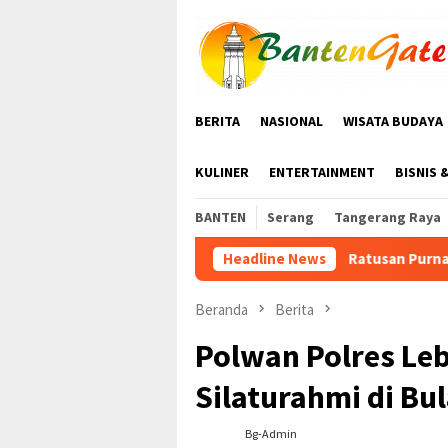
Loncat
ke
konten
BERITA
NASIONAL
WISATA BUDAYA
KULINER
ENTERTAINMENT
BISNIS 
BANTEN
Serang
Tangerang Raya
Ratusan Purna Bhakti dan Warga Siap Me
Headline News
Beranda
Berita
Polwan Polres Leb
Silaturahmi di B
Bg-Admin