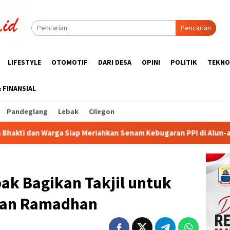
Pencarian
LIFESTYLE
OTOMOTIF
DARI DESA
OPINI
POLITIK
TEKNO
& FINANSIAL
Pandeglang
Lebak
Cilegon
riahkan Senam Kebugaran PPI di Alun-alun Rangkasbitung
ak Bagikan Takjil untuk
ulan Ramadhan