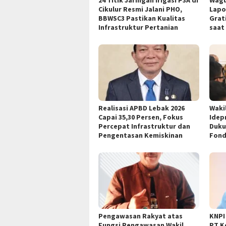
24 Titik Jaringan Irigasi P3A di
Wagu
Cikulur Resmi Jalani PHO,
Lapo
BBWSC3 Pastikan Kualitas
Grat
Infrastruktur Pertanian
saat
Realisasi APBD Lebak 2026
Waki
Capai 35,30 Persen, Fokus
Idep
Percepat Infrastruktur dan
Duku
Pengentasan Kemiskinan
Fond
Pengawasan Rakyat atas
KNPI
Fungsi Pengawasan Wakil
PT K