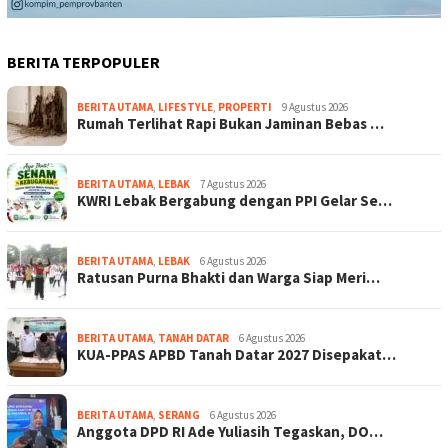
BERITA TERPOPULER
BERITA UTAMA
,
LIFESTYLE
,
PROPERTI
9 Agustus 2026
Rumah Terlihat Rapi Bukan Jaminan Bebas …
BERITA UTAMA
,
LEBAK
7 Agustus 2026
KWRI Lebak Bergabung dengan PPI Gelar Se…
BERITA UTAMA
,
LEBAK
6 Agustus 2026
Ratusan Purna Bhakti dan Warga Siap Meri…
BERITA UTAMA
,
TANAH DATAR
6 Agustus 2026
KUA-PPAS APBD Tanah Datar 2027 Disepakat…
BERITA UTAMA
,
SERANG
6 Agustus 2026
Anggota DPD RI Ade Yuliasih Tegaskan, DO…