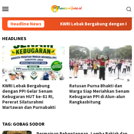
Loncat
Menu
ke
Mobile
konten
 Lebak Bergabung dengan PPI Gelar Senam Kebugaran HUT ke-81 
Headline News
HEADLINES
«
»
Ratusan Purna Bhakti dan
KUA-PPAS APBD Tanah 
am
Warga Siap Meriahkan Senam
2027 Disepakati, DPRD
I,
Kebugaran PPI di Alun-alun
Pemkab Perkuat Siner
Rangkasbitung
Pembangunan Daerah
kti
TAG:
GOBAG SODOR
Permainan Bebentengan, Lomba Bakiak dan