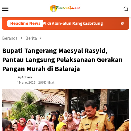
Loncat
Menu
ke
Mobile
konten
gkasbitung
Headline News
KUA-PPAS APBD Tanah Datar 2027 Disepakati
Beranda
Berita
Bupati Tangerang Maesyal Rasyid,
Pantau Langsung Pelaksanaan Gerakan
Pangan Murah di Balaraja
Bg-Admin
4 Maret 2025
296 Dilihat