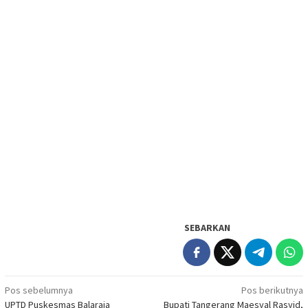
SEBARKAN
Navigasi
Pos sebelumnya
Pos berikutnya
UPTD Puskesmas Balaraja
Bupati Tangerang Maesyal Rasyid,