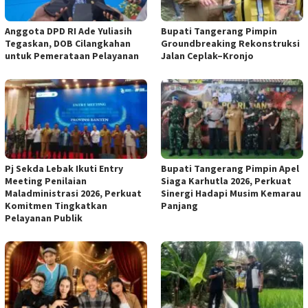
Anggota DPD RI Ade Yuliasih
Bupati Tangerang Pimpin
Tegaskan, DOB Cilangkahan
Groundbreaking Rekonstruksi
untuk Pemerataan Pelayanan
Jalan Ceplak–Kronjo
Pj Sekda Lebak Ikuti Entry
Bupati Tangerang Pimpin Apel
Meeting Penilaian
Siaga Karhutla 2026, Perkuat
Maladministrasi 2026, Perkuat
Sinergi Hadapi Musim Kemarau
Komitmen Tingkatkan
Panjang
Pelayanan Publik