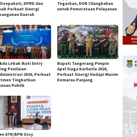
 Disepakati, DPRD dan
Tegaskan, DOB Cilangkahan
ab Perkuat Sinergi
untuk Pemerataan Pelayanan
angunan Daerah
ekda Lebak Ikuti Entry
Bupati Tangerang Pimpin
ing Penilaian
Apel Siaga Karhutla 2026,
dministrasi 2026, Perkuat
Perkuat Sinergi Hadapi Musim
tmen Tingkatkan
Kemarau Panjang
yanan Publik
n ATR/BPN Ossy