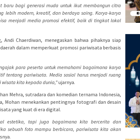
 baru bagi generasi muda untuk ikut membangun citra
 lebih modern, kreatif, dan berdaya saing. Karya-karya
isa menjadi media promosi efektif, baik di tingkat lokal
, Andi Chaerdiwan, menegaskan bahwa pihaknya siap
h daerah dalam memperkuat promosi pariwisata berbasis
 mengajak para peserta untuk memahami bagaimana karya
if tentang pariwisata. Media sosial harus menjadi ruang
 wisata kita kepada dunia,”
ujarnya.
han Mehra, sutradara dan komedian ternama Indonesia,
a, Mohan menekankan pentingnya fotografi dan desain
ata yang kuat di era digital.
l estetika, tapi juga bagaimana kita bercerita dan
tika sebuah foto mampu berbicara, pariwisata kita akan
snya.