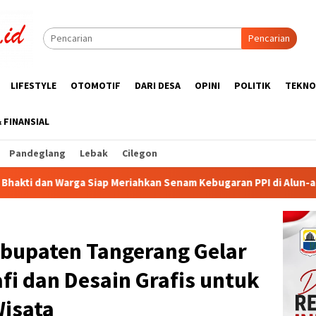
Pencarian
LIFESTYLE
OTOMOTIF
DARI DESA
OPINI
POLITIK
TEKNO
& FINANSIAL
Pandeglang
Lebak
Cilegon
iahkan Senam Kebugaran PPI di Alun-alun Rangkasbitung
bupaten Tangerang Gelar
i dan Desain Grafis untuk
isata