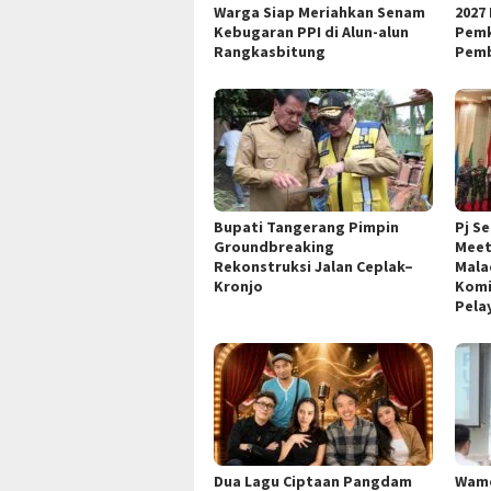
Warga Siap Meriahkan Senam
2027
Kebugaran PPI di Alun-alun
Pemk
Rangkasbitung
Pemb
Bupati Tangerang Pimpin
Pj S
Groundbreaking
Meet
Rekonstruksi Jalan Ceplak–
Mala
Kronjo
Komi
Pela
Dua Lagu Ciptaan Pangdam
Wame