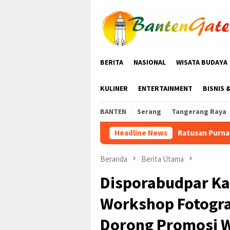
Loncat
ke
konten
BERITA
NASIONAL
WISATA BUDAYA
KULINER
ENTERTAINMENT
BISNIS 
BANTEN
Serang
Tangerang Raya
Ratusan Purna Bhakti dan Warga Siap Mer
Headline News
Beranda
Berita Utama
Disporabudpar Ka
Workshop Fotograf
Dorong Promosi W