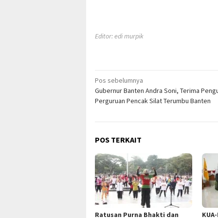
Editor: edi murpik
Navigasi
Pos sebelumnya
Gubernur Banten Andra Soni, Terima Peng
pos
Perguruan Pencak Silat Terumbu Banten
POS TERKAIT
Ratusan Purna Bhakti dan
KUA-