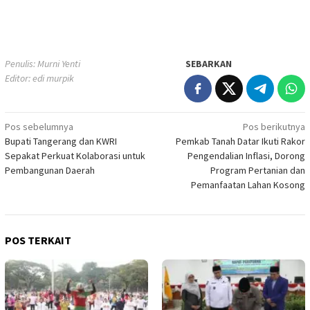
Penulis: Murni Yenti
SEBARKAN
Editor: edi murpik
Navigasi
Pos sebelumnya
Pos berikutnya
Bupati Tangerang dan KWRI
Pemkab Tanah Datar Ikuti Rakor
pos
Sepakat Perkuat Kolaborasi untuk
Pengendalian Inflasi, Dorong
Pembangunan Daerah
Program Pertanian dan
Pemanfaatan Lahan Kosong
POS TERKAIT