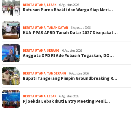
BERITA UTAMA
,
LEBAK
6 Agustus 2026
Ratusan Purna Bhakti dan Warga Siap Meri…
BERITA UTAMA
,
TANAH DATAR
6 Agustus 2026
KUA-PPAS APBD Tanah Datar 2027 Disepakat…
BERITA UTAMA
,
SERANG
6 Agustus 2026
Anggota DPD RI Ade Yuliasih Tegaskan, DO…
BERITA UTAMA
,
TANGERANG
6 Agustus 2026
Bupati Tangerang Pimpin Groundbreaking R…
BERITA UTAMA
,
LEBAK
6 Agustus 2026
Pj Sekda Lebak Ikuti Entry Meeting Penil…