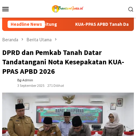
Loncat
Menu
ke
Mobile
konten
-PPAS APBD Tanah Datar 2027 Disepakati, DPRD dan Pemkab Per
Headline News
Beranda
Berita Utama
DPRD dan Pemkab Tanah Datar
Tandatangani Nota Kesepakatan KUA-
PPAS APBD 2026
Bg-Admin
3 September 2025
271 Dilihat