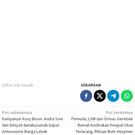
Editor: edy murpik
SEBARKAN
Navigasi
Pos sebelumnya
Pos berikutnya
Kampanye Asoy Bison: Andra Soni
Pemuda, LSM dan Ormas Gerebek
pos
dan Dimyati Natakusumah Dapat
Rumah Kontrakan Penjual Obat
Antusiasme Warga Lebak
Terlarang, Ribuan Butir Hexymer