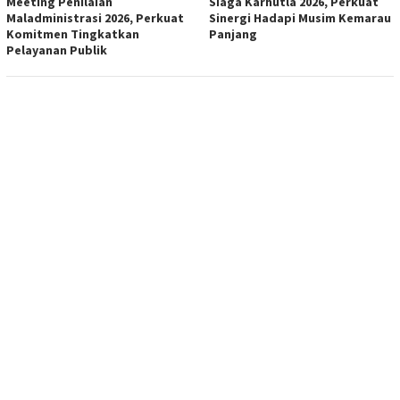
Meeting Penilaian
Siaga Karhutla 2026, Perkuat
Maladministrasi 2026, Perkuat
Sinergi Hadapi Musim Kemarau
Komitmen Tingkatkan
Panjang
Pelayanan Publik