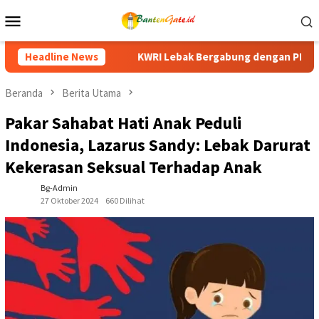
Loncat
Menu
ke
Mobile
konten
ergabung dengan PPI Gelar Senam Kebugaran HUT ke-81 RI, Pere
Headline News
Beranda
Berita Utama
Pakar Sahabat Hati Anak Peduli
Indonesia, Lazarus Sandy: Lebak Darurat
Kekerasan Seksual Terhadap Anak
Bg-Admin
27 Oktober 2024
660 Dilihat