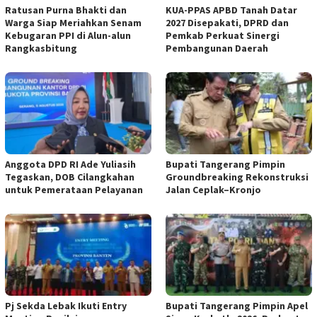
Ratusan Purna Bhakti dan
KUA-PPAS APBD Tanah Datar
Warga Siap Meriahkan Senam
2027 Disepakati, DPRD dan
Kebugaran PPI di Alun-alun
Pemkab Perkuat Sinergi
Rangkasbitung
Pembangunan Daerah
Anggota DPD RI Ade Yuliasih
Bupati Tangerang Pimpin
Tegaskan, DOB Cilangkahan
Groundbreaking Rekonstruksi
untuk Pemerataan Pelayanan
Jalan Ceplak–Kronjo
Pj Sekda Lebak Ikuti Entry
Bupati Tangerang Pimpin Apel