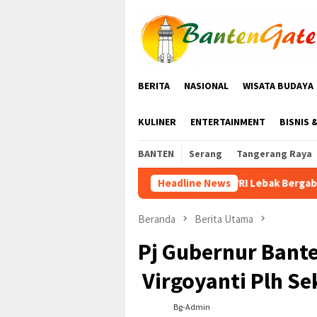
Loncat
ke
konten
BERITA
NASIONAL
WISATA BUDAYA
KULINER
ENTERTAINMENT
BISNIS 
BANTEN
Serang
Tangerang Raya
KWRI Lebak Bergabung dengan PPI Gelar Senam
Headline News
Beranda
Berita Utama
Pj Gubernur Bant
Virgoyanti Plh S
Bg-Admin