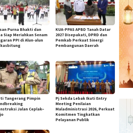
san Purna Bhakti dan
KUA-PPAS APBD Tanah Datar
a Siap Meriahkan Senam
2027 Disepakati, DPRD dan
garan PPI di Alun-alun
Pemkab Perkuat Sinergi
kasbitung
Pembangunan Daerah
ti Tangerang Pimpin
Pj Sekda Lebak Ikuti Entry
ndbreaking
Meeting Penilaian
nstruksi Jalan Ceplak–
Maladministrasi 2026, Perkuat
jo
Komitmen Tingkatkan
Pelayanan Publik