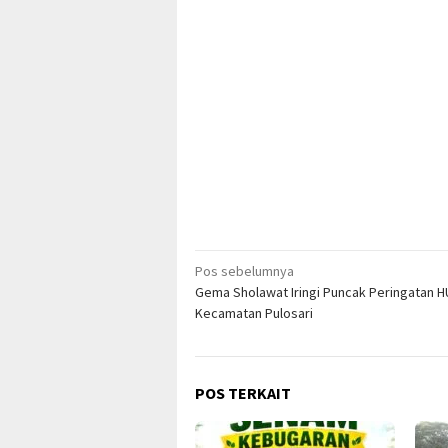
Navigasi
Pos sebelumnya
Gema Sholawat Iringi Puncak Peringatan H
pos
Kecamatan Pulosari
POS TERKAIT