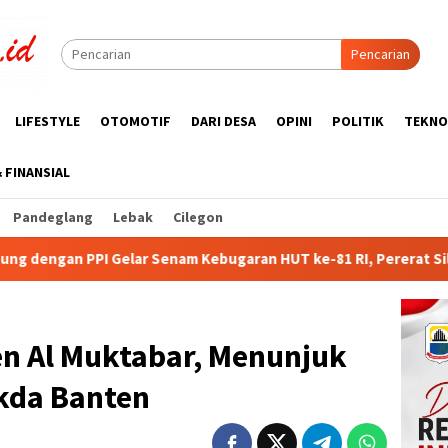
Pencarian
LIFESTYLE
OTOMOTIF
DARI DESA
OPINI
POLITIK
TEKNO
& FINANSIAL
Pandeglang
Lebak
Cilegon
 Kebugaran HUT ke-81 RI, Pererat Silaturahmi Wartawan dan Pu
en Al Muktabar, Menunjuk
ekda Banten