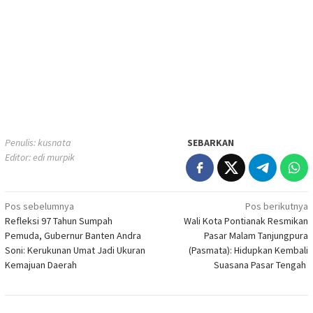
Penulis: kusnata
SEBARKAN
Editor: edi murpik
Navigasi
Pos sebelumnya
Pos berikutnya
Refleksi 97 Tahun Sumpah
Wali Kota Pontianak Resmikan
pos
Pemuda, Gubernur Banten Andra
Pasar Malam Tanjungpura
Soni: Kerukunan Umat Jadi Ukuran
(Pasmata): Hidupkan Kembali
Kemajuan Daerah
Suasana Pasar Tengah