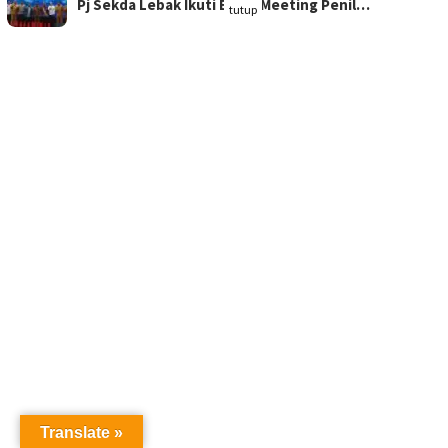
Pj Sekda Lebak Ikuti Entry Meeting Penil…
tutup
Translate »