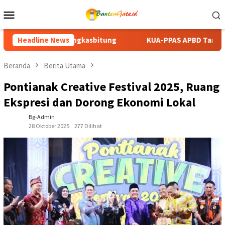
Loncat
Menu
ke
Mobile
konten
KUA-PPAS APBD Tanah Datar 2027 Disepakati, DPRD dan Pemk
Headline News
Beranda
Berita Utama
Pontianak Creative Festival 2025, Ruang
Ekspresi dan Dorong Ekonomi Lokal
Bg-Admin
28 Oktober 2025
277 Dilihat