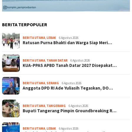
BERITA TERPOPULER
BERITA UTAMA
,
LEBAK
6 Agustus 2026
Ratusan Purna Bhakti dan Warga Siap Meri…
BERITA UTAMA
,
TANAH DATAR
6 Agustus 2026
KUA-PPAS APBD Tanah Datar 2027 Disepakat…
BERITA UTAMA
,
SERANG
6 Agustus 2026
Anggota DPD RI Ade Yuliasih Tegaskan, DO…
BERITA UTAMA
,
TANGERANG
6 Agustus 2026
Bupati Tangerang Pimpin Groundbreaking R…
BERITA UTAMA
,
LEBAK
6 Agustus 2026