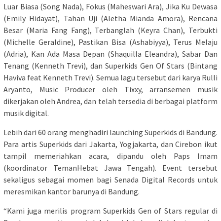
Luar Biasa (Song Nada), Fokus (Maheswari Ara), Jika Ku Dewasa
(Emily Hidayat), Tahan Uji (Aletha Mianda Amora), Rencana
Besar (Maria Fang Fang), Terbanglah (Keyra Chan), Terbukti
(Michelle Geraldine), Pastikan Bisa (Ashabiyya), Terus Melaju
(Adria), Kan Ada Masa Depan (Shaquilla Eleandra), Sabar Dan
Tenang (Kenneth Trevi), dan Superkids Gen Of Stars (Bintang
Haviva feat Kenneth Trevi). Semua lagu tersebut dari karya Rulli
Aryanto, Music Producer oleh Tixxy, arransemen musik
dikerjakan oleh Andrea, dan telah tersedia di berbagai platform
musik digital.
Lebih dari 60 orang menghadiri launching Superkids di Bandung.
Para artis Superkids dari Jakarta, Yogjakarta, dan Cirebon ikut
tampil memeriahkan acara, dipandu oleh Paps Imam
(koordinator TemanHebat Jawa Tengah). Event tersebut
sekaligus sebagai momen bagi Senada Digital Records untuk
meresmikan kantor barunya di Bandung.
“Kami juga merilis program Superkids Gen of Stars regular di