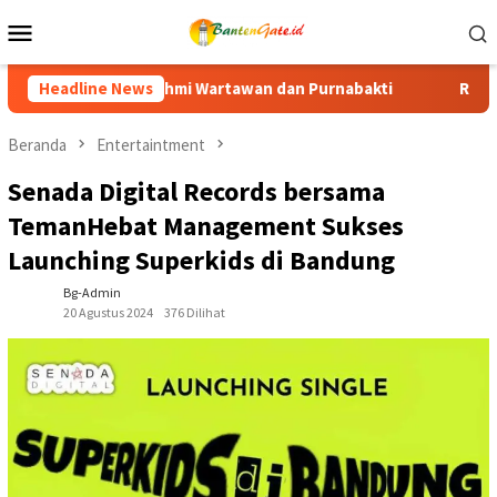
Loncat
Menu
ke
Mobile
konten
n Purnabakti
Headline News
Ratusan Purna Bhakti dan Warga Siap Meria
Beranda
Entertaintment
Senada Digital Records bersama
TemanHebat Management Sukses
Launching Superkids di Bandung
Bg-Admin
20 Agustus 2024
376 Dilihat