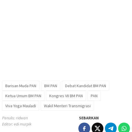
Barisan Muda PAN
BM PAN
Debat Kandidat BM PAN
Ketua Umum BM PAN
Kongres VII BM PAN
PAN
Viva Yoga Mauladi
Wakil Menteri Transmigrasi
Penulis: ridwan
SEBARKAN
Editor: edi murpik