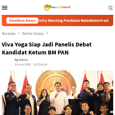
Loncat
Menu
ke
Mobile
konten
nilaian Maladministrasi 2026, Perkuat Komitmen Tingkatkan Pelay
Headline News
Beranda
Berita Utama
Viva Yoga Siap Jadi Panelis Debat
Kandidat Ketum BM PAN
Bg-Admin
14 Juni 2026
153 Dilihat