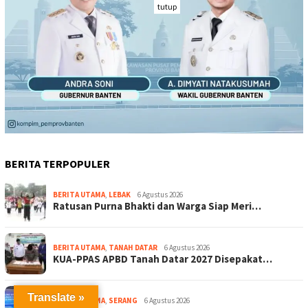
tutup
BERITA TERPOPULER
BERITA UTAMA
,
LEBAK
6 Agustus 2026
Ratusan Purna Bhakti dan Warga Siap Meri…
BERITA UTAMA
,
TANAH DATAR
6 Agustus 2026
KUA-PPAS APBD Tanah Datar 2027 Disepakat…
Translate »
BERITA UTAMA
,
SERANG
6 Agustus 2026