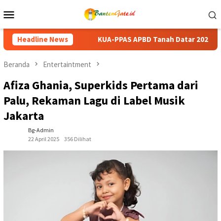
Loncat
Menu
ke
Mobile
konten
APBD Tanah Datar 2027 Disepakati, DPRD dan Pemkab Perkuat S
Headline News
Beranda
Entertaintment
Afiza Ghania, Superkids Pertama dari
Palu, Rekaman Lagu di Label Musik
Jakarta
Bg-Admin
22 April 2025
356 Dilihat