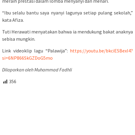
meraih prestasi dalam lomba menyanyi dan menari.
“Ibu selalu bantu saya nyanyi lagunya setiap pulang sekolah,”
kata Afiza.
Tuti Herawati menyatakan bahwa ia mendukung bakat anaknya
sebisa mungkin.
Link videoklip lagu “Palawija”:
https://youtu.be/bkciESBexI4?
si=6NP866SkGZDoG5mo
Dilaporkan oleh Muhammad Fadhli
356