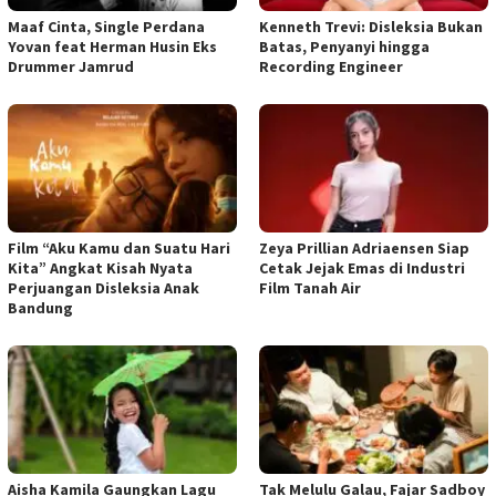
Maaf Cinta, Single Perdana
Kenneth Trevi: Disleksia Bukan
Yovan feat Herman Husin Eks
Batas, Penyanyi hingga
Drummer Jamrud
Recording Engineer
Film “Aku Kamu dan Suatu Hari
Zeya Prillian Adriaensen Siap
Kita” Angkat Kisah Nyata
Cetak Jejak Emas di Industri
Perjuangan Disleksia Anak
Film Tanah Air
Bandung
Aisha Kamila Gaungkan Lagu
Tak Melulu Galau, Fajar Sadboy