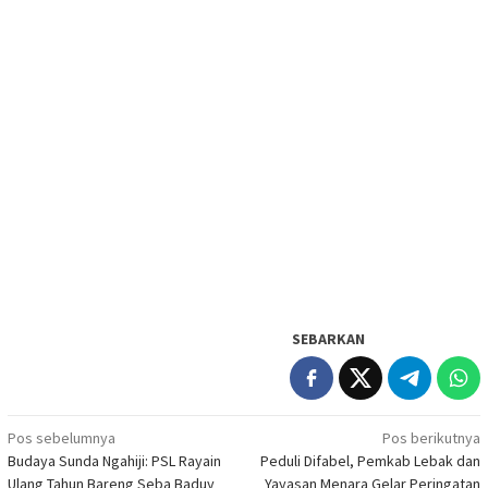
SEBARKAN
Navigasi
Pos sebelumnya
Pos berikutnya
Budaya Sunda Ngahiji: PSL Rayain
Peduli Difabel, Pemkab Lebak dan
pos
Ulang Tahun Bareng Seba Baduy
Yayasan Menara Gelar Peringatan