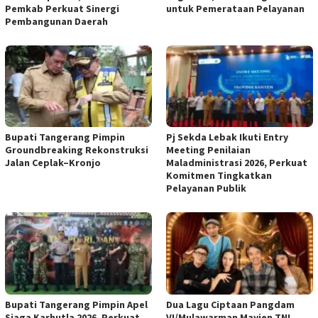
Pemkab Perkuat Sinergi
untuk Pemerataan Pelayanan
Pembangunan Daerah
Bupati Tangerang Pimpin
Pj Sekda Lebak Ikuti Entry
Groundbreaking Rekonstruksi
Meeting Penilaian
Jalan Ceplak–Kronjo
Maladministrasi 2026, Perkuat
Komitmen Tingkatkan
Pelayanan Publik
Bupati Tangerang Pimpin Apel
Dua Lagu Ciptaan Pangdam
Siaga Karhutla 2026, Perkuat
VI/Mulawarman Mayjen TNI