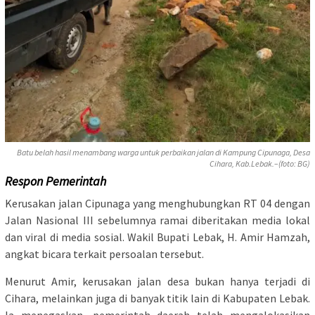
Batu belah hasil menambang warga untuk perbaikan jalan di Kampung Cipunaga, Desa
Cihara, Kab.Lebak.–(foto: BG)
Respon Pemerintah
Kerusakan jalan Cipunaga yang menghubungkan RT 04 dengan
Jalan Nasional III sebelumnya ramai diberitakan media lokal
dan viral di media sosial. Wakil Bupati Lebak, H. Amir Hamzah,
angkat bicara terkait persoalan tersebut.
Menurut Amir, kerusakan jalan desa bukan hanya terjadi di
Cihara, melainkan juga di banyak titik lain di Kabupaten Lebak.
Ia menegaskan, pemerintah daerah telah mengalokasikan