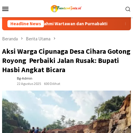
Loncat
Menu
ke
Mobile
konten
Purnabakti
Headline News
Ratusan Purna Bhakti dan Warga Siap Meriahk
Beranda
Berita Utama
Aksi Warga Cipunaga Desa Cihara Gotong
Royong Perbaiki Jalan Rusak: Bupati
Hasbi Angkat Bicara
Bg-Admin
22 Agustus 2025
600 Dilihat