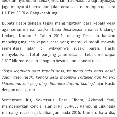
Sebelumnya, Bupati Lebak, Mochammad Hasbi Asidqi Jayabaya,
juga menyoroti persoalan jalan desa saat memimpin upacara
HUT ke-80 RI di Rangkasbitung.
Bupati Hasbi dengan tegas mengingatkan para kepala desa
agar serius memanfaatkan Dana Desa sesuai amanat Undang-
Undang Nomor 6 Tahun 2014 tentang Desa. Ia bahkan
menyinggung ada kepala desa yang memiliki mobil mewah,
sementara jalan di wilayahnya rusak parah. Hasbi
menyebutkan, total panjang jalan desa di Lebak mencapai
1.617 kilometer, dan sebagian besar dalam kondisi rusak.
“Saya ingatkan para kepala desa, ke mana saja dana desa?
Jalan desa rusak, kepala desa mobilnya Fortuner dan Pajero.
Macem-macem jeng aing dipariksa dararia kuaing,”
ujar Hasbi
dengan nada gusar.
Sementara itu, Sekretaris Desa Cihara, Akhmad Yani,
membenarkan kondisi jalan di RT 004/003 Kampung Cipunaga
memang rusak sejak dibangun pada 2015. Namun, kata dia,