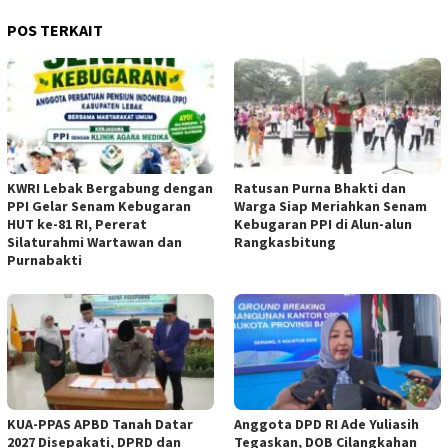
POS TERKAIT
KWRI Lebak Bergabung dengan
Ratusan Purna Bhakti dan
PPI Gelar Senam Kebugaran
Warga Siap Meriahkan Senam
HUT ke-81 RI, Pererat
Kebugaran PPI di Alun-alun
Silaturahmi Wartawan dan
Rangkasbitung
Purnabakti
KUA-PPAS APBD Tanah Datar
Anggota DPD RI Ade Yuliasih
2027 Disepakati, DPRD dan
Tegaskan, DOB Cilangkahan