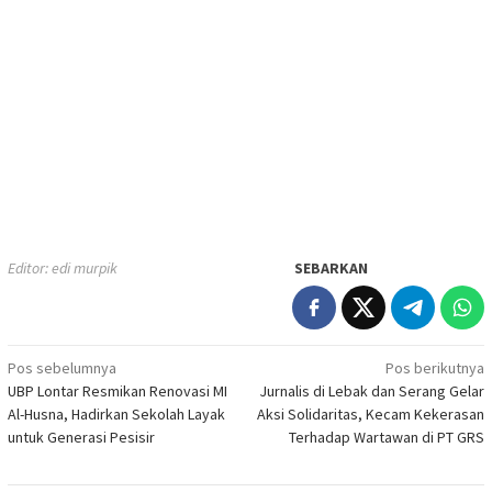
Editor: edi murpik
SEBARKAN
Navigasi
Pos sebelumnya
Pos berikutnya
UBP Lontar Resmikan Renovasi MI
Jurnalis di Lebak dan Serang Gelar
pos
Al-Husna, Hadirkan Sekolah Layak
Aksi Solidaritas, Kecam Kekerasan
untuk Generasi Pesisir
Terhadap Wartawan di PT GRS