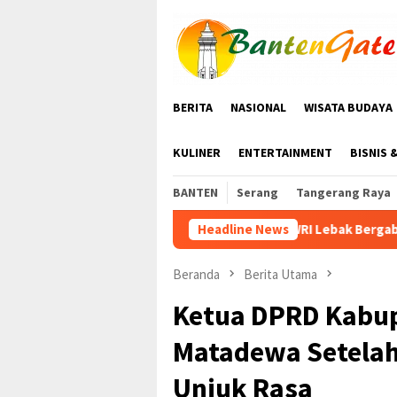
Loncat
ke
konten
BERITA
NASIONAL
WISATA BUDAYA
KULINER
ENTERTAINMENT
BISNIS 
BANTEN
Serang
Tangerang Raya
KWRI Lebak Bergabung dengan PPI Gelar Senam 
Headline News
Beranda
Berita Utama
Ketua DPRD Kabu
Matadewa Setelah 
Unjuk Rasa