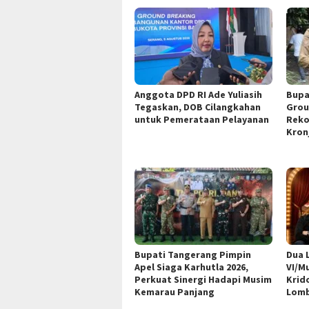
Anggota DPD RI Ade Yuliasih
Bupa
Tegaskan, DOB Cilangkahan
Grou
untuk Pemerataan Pelayanan
Reko
Kron
Bupati Tangerang Pimpin
Dua 
Apel Siaga Karhutla 2026,
VI/M
Perkuat Sinergi Hadapi Musim
Krid
Kemarau Panjang
Lomb