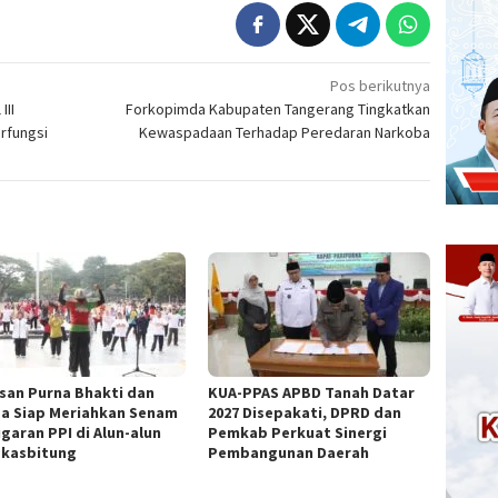
Pos berikutnya
III
Forkopimda Kabupaten Tangerang Tingkatkan
rfungsi
Kewaspadaan Terhadap Peredaran Narkoba
san Purna Bhakti dan
KUA-PPAS APBD Tanah Datar
a Siap Meriahkan Senam
2027 Disepakati, DPRD dan
garan PPI di Alun-alun
Pemkab Perkuat Sinergi
kasbitung
Pembangunan Daerah