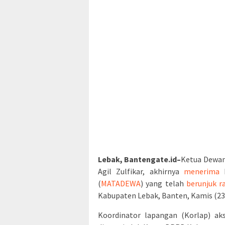
Lebak, Bantengate.id–
Ketua Dewan
Agil Zulfikar, akhirnya
menerima
k
(
MATADEWA
) yang telah
berunjuk r
Kabupaten Lebak, Banten, Kamis (23
Koordinator lapangan (Korlap) ak