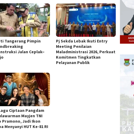
ti Tangerang Pimpin
Pj Sekda Lebak Ikuti Entry
ndbreaking
Meeting Penilaian
nstruksi Jalan Ceplak–
Maladministrasi 2026, Perkuat
jo
Komitmen Tingkatkan
Pelayanan Publik
Lagu Ciptaan Pangdam
ulawarman Mayjen TNI
o Pramono, Jadi Ikon
a Menyanyi HUT Ke-81 RI