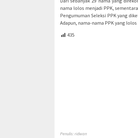
Dari sebanyak 29 nama yang direko
nama lolos menjadi PPK, sementara
Pengumuman Seleksi PPK yang dikel
Adapun, nama-nama PPK yang lolos t
435
Penulis: ridwan