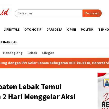
Pencarian
LIFESTYLE
OTOMOTIF
DARI DESA
OPINI
POLITIK
TEKNO
& FINANSIAL
Pandeglang
Lebak
Cilegon
Kebugaran HUT ke-81 RI, Pererat Silaturahmi Wartawan dan Pur
paten Lebak Temui
2 Hari Menggelar Aksi