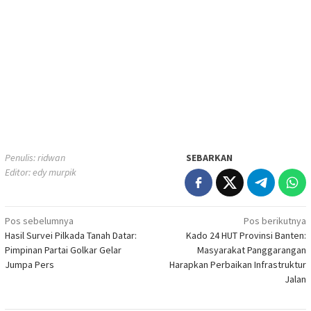
Penulis: ridwan
SEBARKAN
Editor: edy murpik
Navigasi
Pos sebelumnya
Pos berikutnya
Hasil Survei Pilkada Tanah Datar:
Kado 24 HUT Provinsi Banten:
pos
Pimpinan Partai Golkar Gelar
Masyarakat Panggarangan
Jumpa Pers
Harapkan Perbaikan Infrastruktur
Jalan