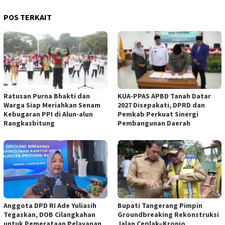
POS TERKAIT
Ratusan Purna Bhakti dan
KUA-PPAS APBD Tanah Datar
Warga Siap Meriahkan Senam
2027 Disepakati, DPRD dan
Kebugaran PPI di Alun-alun
Pemkab Perkuat Sinergi
Rangkasbitung
Pembangunan Daerah
Anggota DPD RI Ade Yuliasih
Bupati Tangerang Pimpin
Tegaskan, DOB Cilangkahan
Groundbreaking Rekonstruksi
untuk Pemerataan Pelayanan
Jalan Ceplak–Kronjo