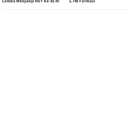
Lomba Menyanyi HUT Ke-81 RI
1.743 Formasi