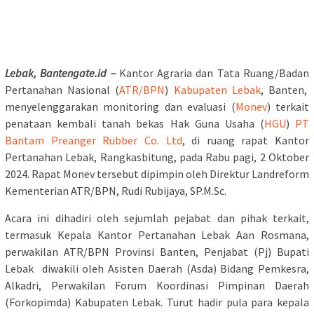
Lebak, Bantengate.id –
Kantor Agraria dan Tata Ruang/Badan
Pertanahan Nasional (
ATR/BPN
)
Kabupaten Lebak
, Banten,
menyelenggarakan monitoring dan evaluasi (
Monev
) terkait
penataan kembali tanah bekas Hak Guna Usaha (
HGU
)
PT
Bantam Preanger Rubber Co. Ltd
, di ruang rapat Kantor
Pertanahan Lebak, Rangkasbitung, pada Rabu pagi, 2 Oktober
2024. Rapat Monev tersebut dipimpin oleh Direktur Landreform
Kementerian ATR/BPN, Rudi Rubijaya, SP.M.Sc.
Acara ini dihadiri oleh sejumlah pejabat dan pihak terkait,
termasuk Kepala Kantor Pertanahan Lebak Aan Rosmana,
perwakilan ATR/BPN Provinsi Banten, Penjabat (Pj) Bupati
Lebak diwakili oleh Asisten Daerah (Asda) Bidang Pemkesra,
Alkadri, Perwakilan Forum Koordinasi Pimpinan Daerah
(Forkopimda) Kabupaten Lebak. Turut hadir pula para kepala