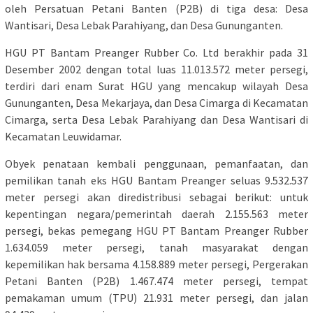
oleh Persatuan Petani Banten (P2B) di tiga desa: Desa
Wantisari, Desa Lebak Parahiyang, dan Desa Gununganten.
HGU PT Bantam Preanger Rubber Co. Ltd berakhir pada 31
Desember 2002 dengan total luas 11.013.572 meter persegi,
terdiri dari enam Surat HGU yang mencakup wilayah Desa
Gununganten, Desa Mekarjaya, dan Desa Cimarga di Kecamatan
Cimarga, serta Desa Lebak Parahiyang dan Desa Wantisari di
Kecamatan Leuwidamar.
Obyek penataan kembali penggunaan, pemanfaatan, dan
pemilikan tanah eks HGU Bantam Preanger seluas 9.532.537
meter persegi akan diredistribusi sebagai berikut: untuk
kepentingan negara/pemerintah daerah 2.155.563 meter
persegi, bekas pemegang HGU PT Bantam Preanger Rubber
1.634.059 meter persegi, tanah masyarakat dengan
kepemilikan hak bersama 4.158.889 meter persegi, Pergerakan
Petani Banten (P2B) 1.467.474 meter persegi, tempat
pemakaman umum (TPU) 21.931 meter persegi, dan jalan