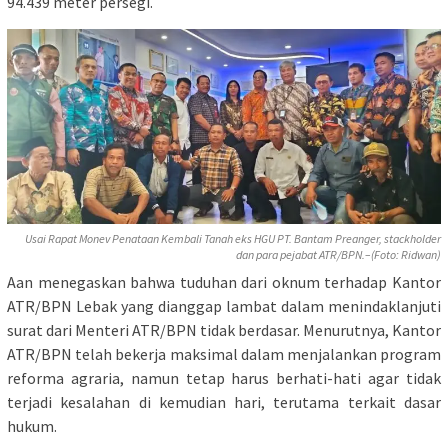
94.439 meter persegi.
Usai Rapat Monev Penataan Kembali Tanah eks HGU PT. Bantam Preanger, stackholder
dan para pejabat ATR/BPN.–(Foto: Ridwan)
Aan menegaskan bahwa tuduhan dari oknum terhadap Kantor
ATR/BPN Lebak yang dianggap lambat dalam menindaklanjuti
surat dari Menteri ATR/BPN tidak berdasar. Menurutnya, Kantor
ATR/BPN telah bekerja maksimal dalam menjalankan program
reforma agraria, namun tetap harus berhati-hati agar tidak
terjadi kesalahan di kemudian hari, terutama terkait dasar
hukum.