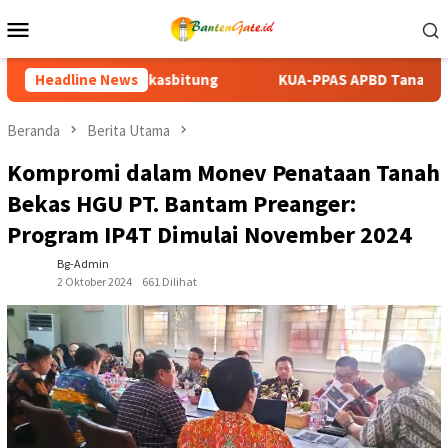
Loncat
Menu
ke
Mobile
konten
KUA-PPAS APBD Tanah Datar 2027 Disepakati, DPRD dan Pemka
Headline News
Beranda
Berita Utama
Kompromi dalam Monev Penataan Tanah
Bekas HGU PT. Bantam Preanger:
Program IP4T Dimulai November 2024
Bg-Admin
2 Oktober 2024
661 Dilihat