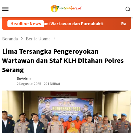
Loncat
Menu
ke
Mobile
konten
n dan Purnabakti
Headline News
Ratusan Purna Bhakti dan Warga Siap 
Beranda
Berita Utama
Lima Tersangka Pengeroyokan
Wartawan dan Staf KLH Ditahan Polres
Serang
Bg-Admin
26 Agustus 2025
221 Dilihat