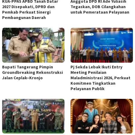
KUA-PPAS APBD Tanah Datar
Anggota DPD RI Ade Yuliasih
2027 Disepakati, DPRD dan
Tegaskan, DOB Cilangkahan
Pemkab Perkuat Sinergi
untuk Pemerataan Pelayanan
Pembangunan Daerah
Bupati Tangerang Pimpin
Pj Sekda Lebak Ikuti Entry
Groundbreaking Rekonstruksi
Meeting Penilaian
Jalan Ceplak–Kronjo
Maladministrasi 2026, Perkuat
Komitmen Tingkatkan
Pelayanan Publik