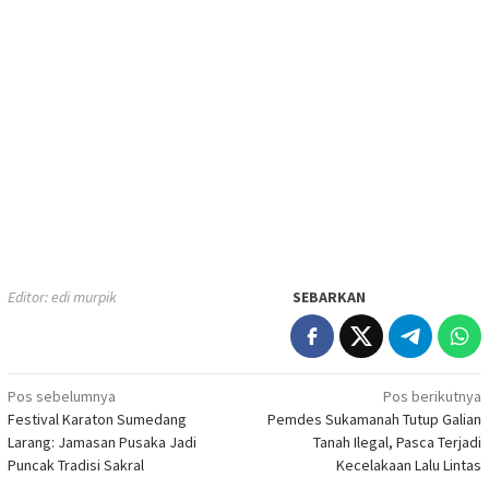
Editor: edi murpik
SEBARKAN
Navigasi
Pos sebelumnya
Pos berikutnya
Festival Karaton Sumedang
Pemdes Sukamanah Tutup Galian
pos
Larang: Jamasan Pusaka Jadi
Tanah Ilegal, Pasca Terjadi
Puncak Tradisi Sakral
Kecelakaan Lalu Lintas