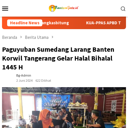
Loncat
Menu
ke
Mobile
konten
KUA-PPAS APBD Tanah Datar 2027 Disepakati, DPRD dan Pemk
Headline News
Beranda
Berita Utama
Paguyuban Sumedang Larang Banten
Korwil Tangerang Gelar Halal Bihalal
1445 H
Bg-Admin
2 Juni 2024
622 Dilihat