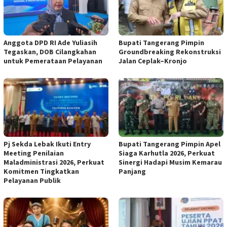
Anggota DPD RI Ade Yuliasih
Bupati Tangerang Pimpin
Tegaskan, DOB Cilangkahan
Groundbreaking Rekonstruksi
untuk Pemerataan Pelayanan
Jalan Ceplak–Kronjo
Pj Sekda Lebak Ikuti Entry
Bupati Tangerang Pimpin Apel
Meeting Penilaian
Siaga Karhutla 2026, Perkuat
Maladministrasi 2026, Perkuat
Sinergi Hadapi Musim Kemarau
Komitmen Tingkatkan
Panjang
Pelayanan Publik