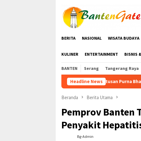
Loncat
ke
konten
BERITA
NASIONAL
WISATA BUDAYA
KULINER
ENTERTAINMENT
BISNIS 
BANTEN
Serang
Tangerang Raya
Ratusan Purna Bhakti dan Warga Siap Meriahk
Headline News
Beranda
Berita Utama
Pemprov Banten T
Penyakit Hepatiti
Bg-Admin