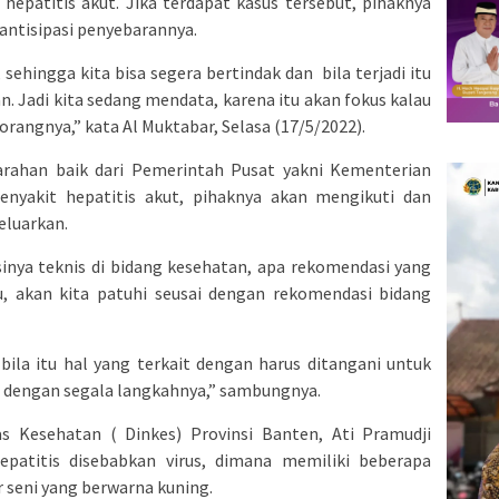
hepatitis akut. Jika terdapat kasus tersebut, pihaknya
ntisipasi penyebarannya.
 sehingga kita bisa segera bertindak dan bila terjadi itu
n. Jadi kita sedang mendata, karena itu akan fokus kalau
orangnya,” kata Al Muktabar, Selasa (17/5/2022).
 arahan baik dari Pemerintah Pusat yakni Kementerian
nyakit hepatitis akut, pihaknya akan mengikuti dan
eluarkan.
sinya teknis di bidang kesehatan, apa rekomendasi yang
u, akan kita patuhi seusai dengan rekomendasi bidang
bila itu hal yang terkait dengan harus ditangani untuk
i dengan segala langkahnya,” sambungnya.
s Kesehatan ( Dinkes) Provinsi Banten, Ati Pramudji
patitis disebabkan virus, dimana memiliki beberapa
r seni yang berwarna kuning.