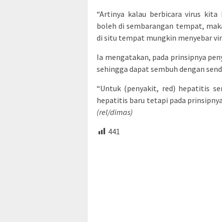
“Artinya kalau berbicara virus kit
boleh di sembarangan tempat, maka
di situ tempat mungkin menyebar viru
Ia mengatakan, pada prinsipnya penya
sehingga dapat sembuh dengan sendi
“Untuk (penyakit, red) hepatitis s
hepatitis baru tetapi pada prinsipnya
(rel/dimas)
441