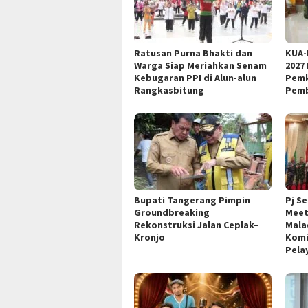
Ratusan Purna Bhakti dan
KUA-
Warga Siap Meriahkan Senam
2027
Kebugaran PPI di Alun-alun
Pemk
Rangkasbitung
Pemb
Bupati Tangerang Pimpin
Pj S
Groundbreaking
Meet
Rekonstruksi Jalan Ceplak–
Mala
Kronjo
Komi
Pela