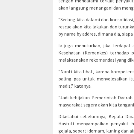
tengah mendalami terkait penyakit 
akan langsung menangani dan menga
“Sedang kita dalami dan konsolidasi,
rescue akan kita lakukan dan turunka
by name by addres, dimana dia, siapa 
Ia juga menuturkan, jika terdapat
Kesehatan (Kemenkes) terhadap pe
melaksanakan rekomendasi yang dik
“Nanti kita lihat, karena kompeten
paling pas untuk menyelesaikan it
medis,” katanya.
“Jadi kebijakan Pemerintah Daerah 
masyarakat segera akan kita tangan
Diketahui sebelumnya, Kepala Dina
Hastuti menyampaikan penyakit he
gejala, seperti demam, kuning dan ai