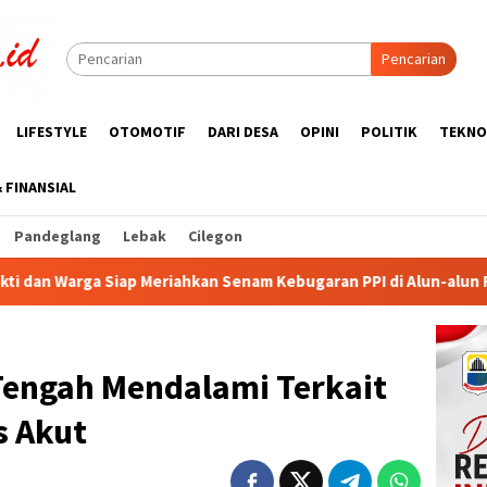
Pencarian
LIFESTYLE
OTOMOTIF
DARI DESA
OPINI
POLITIK
TEKNO
& FINANSIAL
Pandeglang
Lebak
Cilegon
an Senam Kebugaran PPI di Alun-alun Rangkasbitung
KUA-
engah Mendalami Terkait
s Akut