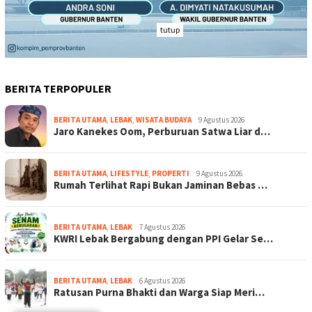
tutup
BERITA TERPOPULER
BERITA UTAMA
,
LEBAK
,
WISATA BUDAYA
9 Agustus 2026
Jaro Kanekes Oom, Perburuan Satwa Liar d…
BERITA UTAMA
,
LIFESTYLE
,
PROPERTI
9 Agustus 2026
Rumah Terlihat Rapi Bukan Jaminan Bebas …
BERITA UTAMA
,
LEBAK
7 Agustus 2026
KWRI Lebak Bergabung dengan PPI Gelar Se…
BERITA UTAMA
,
LEBAK
6 Agustus 2026
Ratusan Purna Bhakti dan Warga Siap Meri…