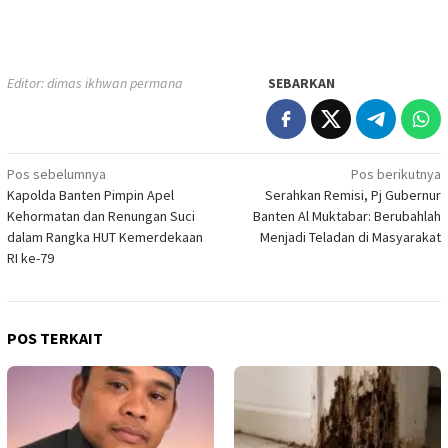
Editor: dimas ikhwan permana
SEBARKAN
Navigasi
Pos sebelumnya
Pos berikutnya
Kapolda Banten Pimpin Apel
Serahkan Remisi, Pj Gubernur
pos
Kehormatan dan Renungan Suci
Banten Al Muktabar: Berubahlah
dalam Rangka HUT Kemerdekaan
Menjadi Teladan di Masyarakat
RI ke-79
POS TERKAIT