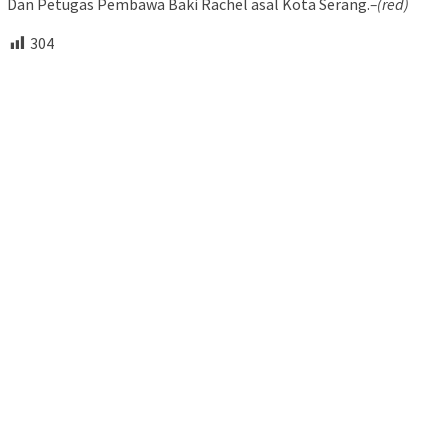
Dan Petugas Pembawa Baki Rachel asal Kota Serang.
–(red)
304