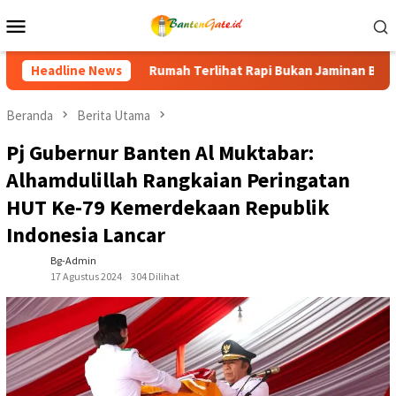
Loncat
Menu
ke
Mobile
konten
Rapi Bukan Jaminan Bebas Rayap, Kenali Tanda dan Cara Menceg
Headline News
Beranda
Berita Utama
Pj Gubernur Banten Al Muktabar:
Alhamdulillah Rangkaian Peringatan
HUT Ke-79 Kemerdekaan Republik
Indonesia Lancar
Bg-Admin
17 Agustus 2024
304 Dilihat