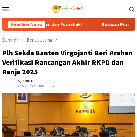
Loncat
Menu
ke
Mobile
konten
Headline News
Ratusan Purna Bhakti dan Warga Siap Meriahkan Senam Ke
Beranda
Berita Utama
Plh Sekda Banten Virgojanti Beri Arahan
Verifikasi Rancangan Akhir RKPD dan
Renja 2025
Bg-Admin
30 Mei 2024
345 Dilihat