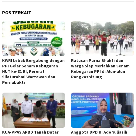
POS TERKAIT
KWRI Lebak Bergabung dengan
Ratusan Purna Bhakti dan
PPI Gelar Senam Kebugaran
Warga Siap Meriahkan Senam
HUT ke-81 RI, Pererat
Kebugaran PPI di Alun-alun
Silaturahmi Wartawan dan
Rangkasbitung
Purnabakti
KUA-PPAS APBD Tanah Datar
Anggota DPD RI Ade Yuliasih