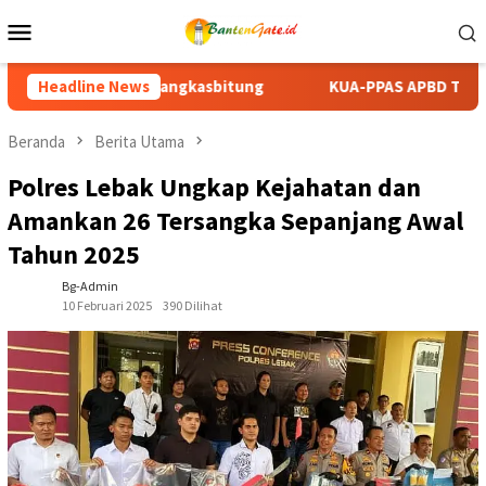
Loncat
Menu
ke
Mobile
konten
KUA-PPAS APBD Tanah Datar 2027 Disepakati, DPRD dan Pe
Headline News
Beranda
Berita Utama
Polres Lebak Ungkap Kejahatan dan
Amankan 26 Tersangka Sepanjang Awal
Tahun 2025
Bg-Admin
10 Februari 2025
390 Dilihat