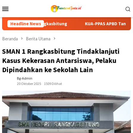
Loncat
Menu
ke
Mobile
konten
Headline News
KUA-PPAS APBD Tanah Datar 2027 Disepakati, DPRD dan
Beranda
Berita Utama
SMAN 1 Rangkasbitung Tindaklanjuti
Kasus Kekerasan Antarsiswa, Pelaku
Dipindahkan ke Sekolah Lain
Bg-Admin
20 Oktober 2025
1509 Dilihat