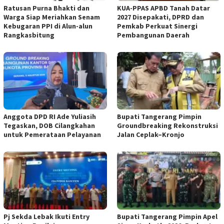
Ratusan Purna Bhakti dan
KUA-PPAS APBD Tanah Datar
Warga Siap Meriahkan Senam
2027 Disepakati, DPRD dan
Kebugaran PPI di Alun-alun
Pemkab Perkuat Sinergi
Rangkasbitung
Pembangunan Daerah
Anggota DPD RI Ade Yuliasih
Bupati Tangerang Pimpin
Tegaskan, DOB Cilangkahan
Groundbreaking Rekonstruksi
untuk Pemerataan Pelayanan
Jalan Ceplak–Kronjo
Pj Sekda Lebak Ikuti Entry
Bupati Tangerang Pimpin Apel