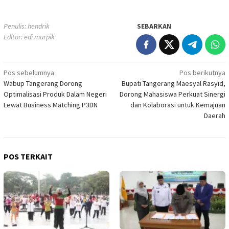
Penulis: hendrik
SEBARKAN
Editor: edi murpik
Navigasi
Pos sebelumnya
Pos berikutnya
Wabup Tangerang Dorong
Bupati Tangerang Maesyal Rasyid,
pos
Optimalisasi Produk Dalam Negeri
Dorong Mahasiswa Perkuat Sinergi
Lewat Business Matching P3DN
dan Kolaborasi untuk Kemajuan
Daerah
POS TERKAIT