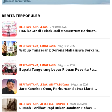
BERITA TERPOPULER
BERITA UTAMA
,
LEBAK
9 Agustus 2026
HAN ke-42 di Lebak Jadi Momentum Perkuat…
BERITA UTAMA
,
TANGERANG
9 Agustus 2026
Wabup Tangerang Dorong Mahasiswa Berkara…
BERITA UTAMA
,
TANGERANG
9 Agustus 2026
Bupati Tangerang Lepas Ribuan Peserta Fu…
BERITA UTAMA
,
LEBAK
,
WISATA BUDAYA
9 Agustus 2026
Jaro Kanekes Oom, Perburuan Satwa Liar d…
BERITA UTAMA
,
LIFESTYLE
,
PROPERTI
9 Agustus 2026
Rumah Terlihat Rapi Bukan Jaminan Bebas …