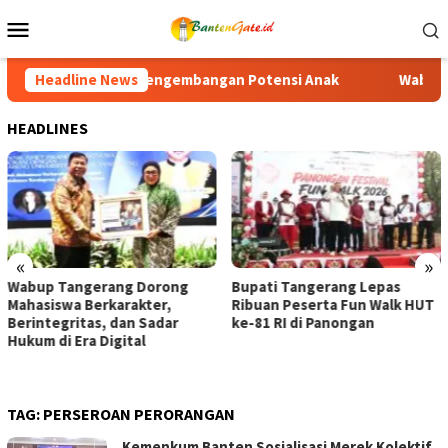
Loncat
Menu
ke
Mobile
konten
an Potensi Anak
Headline News
Wabup Tangerang Dorong Mahasiswa Berk
HEADLINES
«
»
Wabup Tangerang Dorong
Bupati Tangerang Lepas
Mahasiswa Berkarakter,
Ribuan Peserta Fun Walk HUT
Berintegritas, dan Sadar
ke-81 RI di Panongan
Hukum di Era Digital
TAG:
PERSEROAN PERORANGAN
Kemenkum Banten Sosialisasi Merek Kolektif