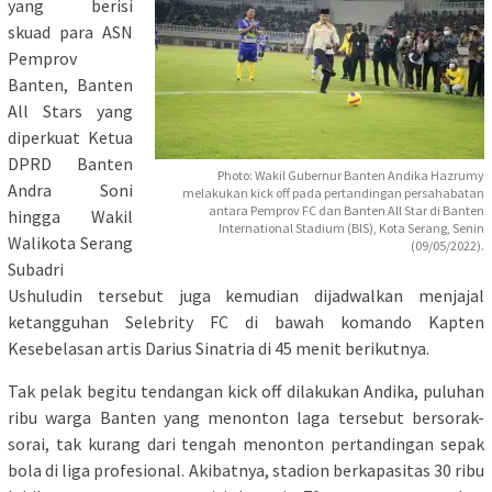
yang berisi
skuad para ASN
Pemprov
Banten, Banten
All Stars yang
diperkuat Ketua
DPRD Banten
Photo: Wakil Gubernur Banten Andika Hazrumy
Andra Soni
melakukan kick off pada pertandingan persahabatan
antara Pemprov FC dan Banten All Star di Banten
hingga Wakil
International Stadium (BIS), Kota Serang, Senin
Walikota Serang
(09/05/2022).
Subadri
Ushuludin tersebut juga kemudian dijadwalkan menjajal
ketangguhan Selebrity FC di bawah komando Kapten
Kesebelasan artis Darius Sinatria di 45 menit berikutnya.
Tak pelak begitu tendangan kick off dilakukan Andika, puluhan
ribu warga Banten yang menonton laga tersebut bersorak-
sorai, tak kurang dari tengah menonton pertandingan sepak
bola di liga profesional. Akibatnya, stadion berkapasitas 30 ribu