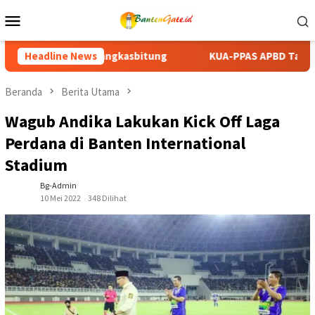
Loncat
Menu
ke
Mobile
konten
KUA-PPAS APBD Tanah Datar 2027 Disepakati, DPRD dan Pemk
Headline News
Beranda
Berita Utama
Wagub Andika Lakukan Kick Off Laga
Perdana di Banten International
Stadium
Bg-Admin
10 Mei 2022
348 Dilihat