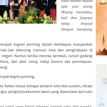
bukti bahwa sejauh
apa pun orang
Minang merantau,
hati dan jiwanya
tetap terpaut
dengan kampung
enjadi bagian penting dalam kehidupan masyarakat
laki-laki didorong mencari ilmu dan penghidupan di
r negeri. Namun ketika mereka kembali, rumah gadang
elihara, dan adat tetap hidup karena ada perempuan-
pung.
njadi begitu penting.
ka bukan hanya sebagai pewaris
sako
dan
pusako
, tetapi
aligus pengelola ekonomi kaum yang diwariskan dari satu
n sosial yang tinggi sebagai pewaris sako dan pusako,