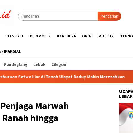
Pencarian
LIFESTYLE
OTOMOTIF
DARI DESA
OPINI
POLITIK
TEKNO
& FINANSIAL
Pandeglang
Lebak
Cilegon
 Ulayat Baduy Makin Meresahkan
Rumah Terlihat Rapi Bu
UCAPA
LEBAK
 Penjaga Marwah
 Ranah hingga