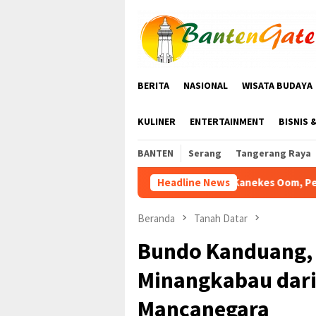
Loncat
tutup
ke
konten
BERITA
NASIONAL
WISATA BUDAYA
KULINER
ENTERTAINMENT
BISNIS 
BANTEN
Serang
Tangerang Raya
Jaro Kanekes Oom, Perburuan Satwa Liar di Tanah
Headline News
Beranda
Tanah Datar
Bundo Kanduang,
Minangkabau dari
Mancanegara