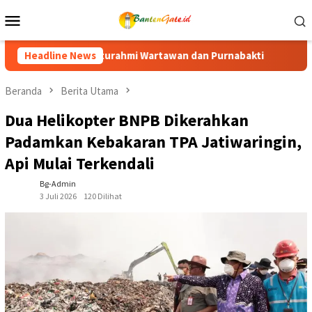
Loncat
Menu
ke
Mobile
konten
dan Purnabakti
Headline News
Ratusan Purna Bhakti dan Warga Siap Mer
Beranda
Berita Utama
Dua Helikopter BNPB Dikerahkan
Padamkan Kebakaran TPA Jatiwaringin,
Api Mulai Terkendali
Bg-Admin
3 Juli 2026
120 Dilihat