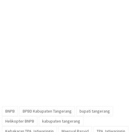
BNPB
BPBD Kabupaten Tangerang
bupati tangerang
Helikopter BNPB
kabupaten tangerang
Kebakaran TPA Jatiwaringin
Maesyal Rasyid
TPA Jatiwaringin