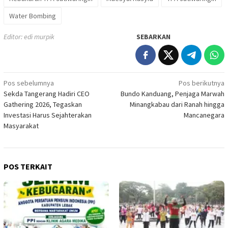
Water Bombing
Editor: edi murpik
SEBARKAN
Navigasi
Pos sebelumnya
Pos berikutnya
Sekda Tangerang Hadiri CEO
Bundo Kanduang, Penjaga Marwah
pos
Gathering 2026, Tegaskan
Minangkabau dari Ranah hingga
Investasi Harus Sejahterakan
Mancanegara
Masyarakat
POS TERKAIT