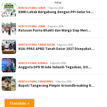
tutup
BERITA UTAMA
,
LEBAK
7 Agustus 2026
KWRI Lebak Bergabung dengan PPI Gelar Se…
BERITA UTAMA
,
LEBAK
6 Agustus 2026
Ratusan Purna Bhakti dan Warga Siap Meri…
BERITA UTAMA
,
TANAH DATAR
6 Agustus 2026
KUA-PPAS APBD Tanah Datar 2027 Disepakat…
BERITA UTAMA
,
SERANG
6 Agustus 2026
Anggota DPD RI Ade Yuliasih Tegaskan, DO…
BERITA UTAMA
,
TANGERANG
6 Agustus 2026
Bupati Tangerang Pimpin Groundbreaking R…
Translate »