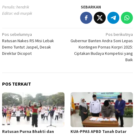
Penulis: hendrik
SEBARKAN
Editor: edi murpik
Navigasi
Pos sebelumnya
Pos berikutnya
Ratusan Nakes RS Misi Lebak
Gubernur Banten Andra Soni Lepas
pos
Demo Tuntut Jaspel, Desak
Kontingen Pornas Korpri 2025:
Direktur Dicopot
Ciptakan Budaya Kompetisi yang
Baik
POS TERKAIT
Ratusan Purna Bhakti dan
KUA-PPAS APBD Tanah Datar