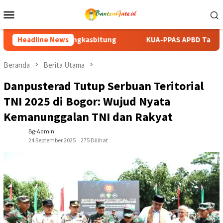
Loncat
Menu
ke
Mobile
konten
KUA-PPAS APBD Tanah Datar 2027 Disepakati, DPRD dan Pemkab
Headline News
Beranda
Berita Utama
Danpusterad Tutup Serbuan Teritorial
TNI 2025 di Bogor: Wujud Nyata
Kemanunggalan TNI dan Rakyat
Bg-Admin
24 September 2025
275 Dilihat