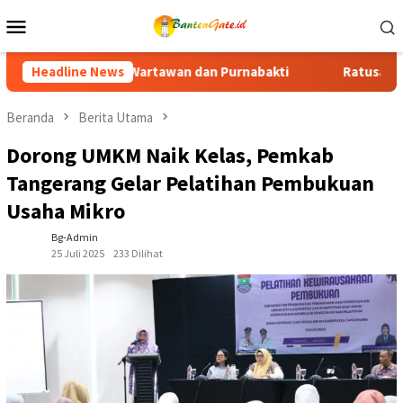
Loncat
Menu
ke
Mobile
konten
nabakti
Headline News
Ratusan Purna Bhakti dan Warga Siap Meriahkan 
Beranda
Berita Utama
Dorong UMKM Naik Kelas, Pemkab
Tangerang Gelar Pelatihan Pembukuan
Usaha Mikro
Bg-Admin
25 Juli 2025
233 Dilihat