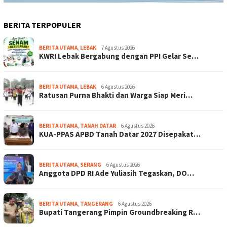
BERITA TERPOPULER
BERITA UTAMA
,
LEBAK
7 Agustus 2026
KWRI Lebak Bergabung dengan PPI Gelar Se…
BERITA UTAMA
,
LEBAK
6 Agustus 2026
Ratusan Purna Bhakti dan Warga Siap Meri…
BERITA UTAMA
,
TANAH DATAR
6 Agustus 2026
KUA-PPAS APBD Tanah Datar 2027 Disepakat…
BERITA UTAMA
,
SERANG
6 Agustus 2026
Anggota DPD RI Ade Yuliasih Tegaskan, DO…
BERITA UTAMA
,
TANGERANG
6 Agustus 2026
Bupati Tangerang Pimpin Groundbreaking R…