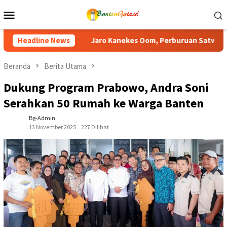
Loncat
Menu
ke
Mobile
konten
 Oom, Perburuan Satwa Liar di Tanah Ulayat Baduy Makin Meres
Headline News
Beranda
Berita Utama
Dukung Program Prabowo, Andra Soni
Serahkan 50 Rumah ke Warga Banten
Bg-Admin
13 November 2025
227 Dilihat