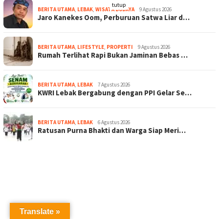
tutup
BERITA UTAMA
,
LEBAK
,
WISATA BUDAYA
9 Agustus 2026
Jaro Kanekes Oom, Perburuan Satwa Liar d…
BERITA UTAMA
,
LIFESTYLE
,
PROPERTI
9 Agustus 2026
Rumah Terlihat Rapi Bukan Jaminan Bebas …
BERITA UTAMA
,
LEBAK
7 Agustus 2026
KWRI Lebak Bergabung dengan PPI Gelar Se…
BERITA UTAMA
,
LEBAK
6 Agustus 2026
Ratusan Purna Bhakti dan Warga Siap Meri…
Translate »