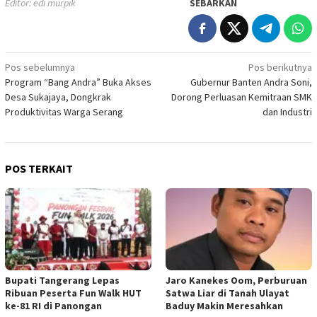
Editor: edi murpik
SEBARKAN
Navigasi
Pos sebelumnya
Pos berikutnya
Program “Bang Andra” Buka Akses
Gubernur Banten Andra Soni,
pos
Desa Sukajaya, Dongkrak
Dorong Perluasan Kemitraan SMK
Produktivitas Warga Serang
dan Industri
POS TERKAIT
Bupati Tangerang Lepas
Jaro Kanekes Oom, Perburuan
Ribuan Peserta Fun Walk HUT
Satwa Liar di Tanah Ulayat
ke-81 RI di Panongan
Baduy Makin Meresahkan