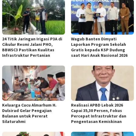
24 Titik Jaringan Irigasi P3A di
Wagub Banten Dimyati
Cikulur Resmi Jalani PHO,
Laporkan Program Sekolah
BBWSC3 Pastikan Kualitas
Gratis kepada KSP Dudung
Infrastruktur Pertanian
saat Hari Anak Nasional 2026
Keluarga Cucu Almarhum H.
Realisasi APBD Lebak 2026
Dulsirad Gelar Pengajian
Capai 35,30 Persen, Fokus
Bulanan untuk Pererat
Percepat Infrastruktur dan
Silaturahmi
Pengentasan Kemiskinan