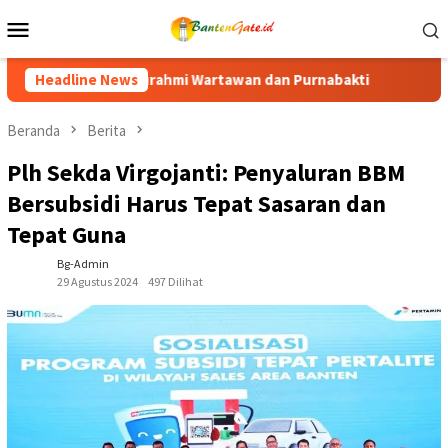
Loncat
Menu
ke
Mobile
konten
an Purnabakti
Headline News
Ratusan Purna Bhakti dan Warga Siap Meri
Beranda
Berita
Plh Sekda Virgojanti: Penyaluran BBM
Bersubsidi Harus Tepat Sasaran dan
Tepat Guna
Bg-Admin
29 Agustus 2024
497 Dilihat