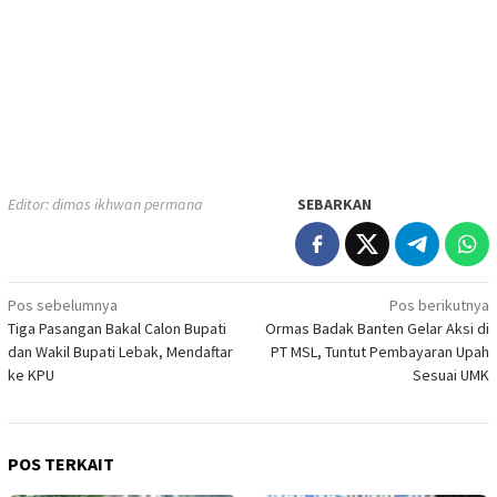
Editor: dimas ikhwan permana
SEBARKAN
Navigasi
Pos sebelumnya
Pos berikutnya
Tiga Pasangan Bakal Calon Bupati
Ormas Badak Banten Gelar Aksi di
pos
dan Wakil Bupati Lebak, Mendaftar
PT MSL, Tuntut Pembayaran Upah
ke KPU
Sesuai UMK
POS TERKAIT