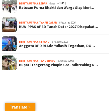
tutup
BERITA UTAMA
,
LEBAK
6 Agustus 2026
Ratusan Purna Bhakti dan Warga Siap Meri…
BERITA UTAMA
,
TANAH DATAR
6 Agustus 2026
KUA-PPAS APBD Tanah Datar 2027 Disepakat…
BERITA UTAMA
,
SERANG
6 Agustus 2026
Anggota DPD RI Ade Yuliasih Tegaskan, DO…
BERITA UTAMA
,
TANGERANG
6 Agustus 2026
Bupati Tangerang Pimpin Groundbreaking R…
Translate »