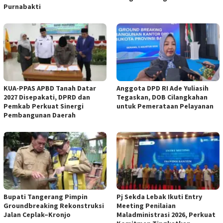
Purnabakti
KUA-PPAS APBD Tanah Datar
Anggota DPD RI Ade Yuliasih
2027 Disepakati, DPRD dan
Tegaskan, DOB Cilangkahan
Pemkab Perkuat Sinergi
untuk Pemerataan Pelayanan
Pembangunan Daerah
Bupati Tangerang Pimpin
Pj Sekda Lebak Ikuti Entry
Groundbreaking Rekonstruksi
Meeting Penilaian
Jalan Ceplak–Kronjo
Maladministrasi 2026, Perkuat