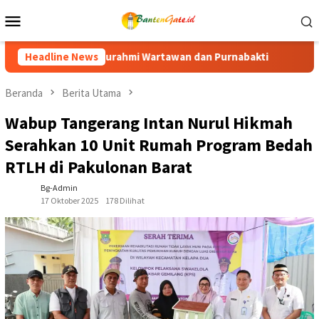
Loncat
Menu
ke
Mobile
konten
tawan dan Purnabakti
Headline News
Ratusan Purna Bhakti dan Warga Si
Beranda
Berita Utama
Wabup Tangerang Intan Nurul Hikmah
Serahkan 10 Unit Rumah Program Bedah
RTLH di Pakulonan Barat
Bg-Admin
17 Oktober 2025
178 Dilihat