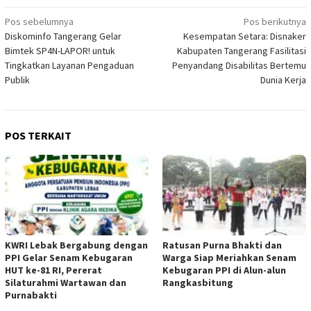
Navigasi
Pos sebelumnya
Pos berikutnya
Diskominfo Tangerang Gelar
Kesempatan Setara: Disnaker
pos
Bimtek SP4N-LAPOR! untuk
Kabupaten Tangerang Fasilitasi
Tingkatkan Layanan Pengaduan
Penyandang Disabilitas Bertemu
Publik
Dunia Kerja
POS TERKAIT
KWRI Lebak Bergabung dengan
Ratusan Purna Bhakti dan
PPI Gelar Senam Kebugaran
Warga Siap Meriahkan Senam
HUT ke-81 RI, Pererat
Kebugaran PPI di Alun-alun
Silaturahmi Wartawan dan
Rangkasbitung
Purnabakti