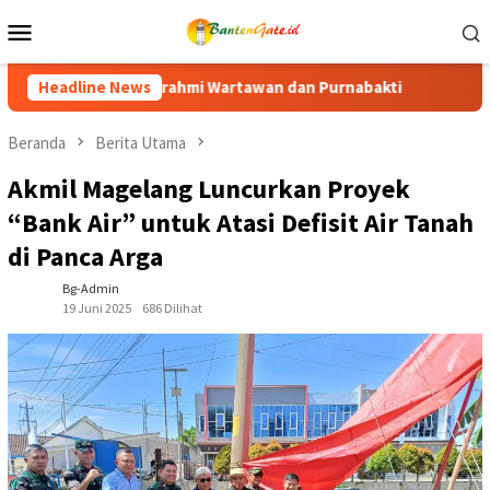
Loncat
Menu
ke
Mobile
konten
 Purnabakti
Headline News
Ratusan Purna Bhakti dan Warga Siap Meria
Beranda
Berita Utama
Akmil Magelang Luncurkan Proyek
“Bank Air” untuk Atasi Defisit Air Tanah
di Panca Arga
Bg-Admin
19 Juni 2025
686 Dilihat